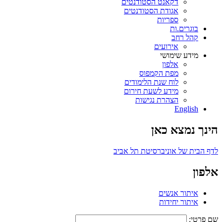
דקאנט הסטודנטים
אגודת הסטודנטים
ספריות
בוגרים.ות
קהל רחב
אירועים
מידע שימושי
אלפון
מפת הקמפוס
לוח שנת הלימודים
מידע לשעת חירום
הצהרת נגישות
English
הינך נמצא כאן
לדף הבית של אוניברסיטת תל אביב
אלפון
איתור אנשים
איתור יחידות
שם פרטי: