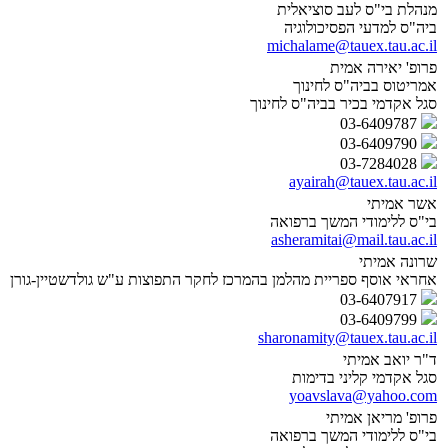
מנהלת בי"ס לעב סוציאלית
ביה"ס למדעי הפסיכולוגיה
michalame@tauex.tau.ac.il
פרופ' יאירה אמית
אמריטוס בביה"ס לחינוך
סגל אקדמי בכיר בביה"ס לחינוך
03-6409787
03-6409790
03-7284028
ayairah@tauex.tau.ac.il
אשר אמיתי
בי"ס ללימודי המשך ברפואה
asheramitai@mail.tau.ac.il
שרונה אמיתי
אחראי אוסף ספריית מהלמן בהמרכז לחקר התפוצות ע"ש גולדשטיין-גורן
03-6407917
03-6409799
sharonamity@tauex.tau.ac.il
ד"ר יואב אמיתי
סגל אקדמי קליני בדימות
yoavslava@yahoo.com
פרופ' מריאן אמיתי
בי"ס ללימודי המשך ברפואה