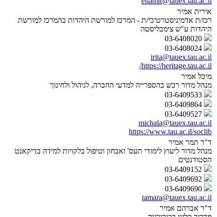
eliamir@tauex.tau.ac.il
אירית אמיר
רכז/ת אדמיניסטרטיבי/ת - המרכז למורשת היהדות בהמרכז למורשת
היהדות ע"ש צימבליסטה
03-6408020
03-6408024
irita@tauex.tau.ac.il
https://heritage.tau.ac.il/
מיכל אמיר
מנהל מדור רכש בהספרייה למדעי החברה, לניהול ולחינוך
03-6409533
03-6409864
03-6409527
michala@tauex.tau.ac.il
https://www.tau.ac.il/soclib
ד"ר תמר אמיר
מנהל מדור ליעוץ לימודי תעס' ואבחון וטיפול בלקויות למידה בדיקאנט
הסטודנטים
03-6409152
03-6409692
03-6409690
tamara@tauex.tau.ac.il
ד"ר אברהם אמיר
מדריך קליני בכירורגיה