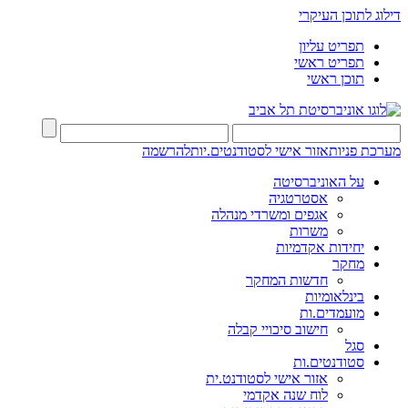
דילוג לתוכן העיקרי
תפריט עליון
תפריט ראשי
תוכן ראשי
מערכת פניות
אזור אישי לסטודנטים.יות
להרשמה
על האוניברסיטה
אסטרטגיה
אגפים ומשרדי מנהלה
משרות
יחידות אקדמיות
מחקר
חדשות המחקר
בינלאומיות
מועמדים.ות
חישוב סיכויי קבלה
סגל
סטודנטים.ות
אזור אישי לסטודנט.ית
לוח שנה אקדמי