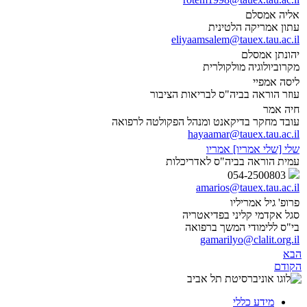
אליה אמסלם
עתון אמריקה הלטינית
eliyaamsalem@tauex.tau.ac.il
יהונתן אמסלם
מקרוביולוגיה מולקולרית
ליסה אמפיי
עוזר הוראה בביה"ס לבריאות הציבור
חיה אמר
עובד מחקר בדיקאנט ומנהל הפקולטה לרפואה
hayaamar@tauex.tau.ac.il
שלי [שלי אמריו] אמריו
עמית הוראה בביה"ס לאדריכלות
054-2500803
amarios@tauex.tau.ac.il
פרופ' גיל אמריליו
סגל אקדמי קליני בפדיאטריה
בי"ס ללימודי המשך ברפואה
gamarilyo@clalit.org.il
הבא
הקודם
מידע כללי