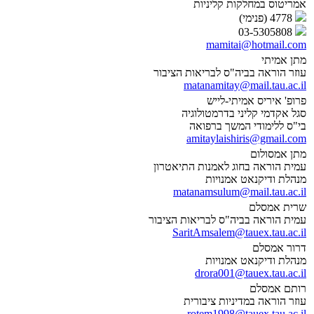
אמריטוס במחלקות קליניות
4778 (פנימי)
03-5305808
mamitai@hotmail.com
מתן אמיתי
עוזר הוראה בביה"ס לבריאות הציבור
matanamitay@mail.tau.ac.il
פרופ' איריס אמיתי-לייש
סגל אקדמי קליני בדרמטולוגיה
בי"ס ללימודי המשך ברפואה
amitaylaishiris@gmail.com
מתן אמסולום
עמית הוראה בחוג לאמנות התיאטרון
מנהלת ודיקנאט אמנויות
matanamsulum@mail.tau.ac.il
שרית אמסלם
עמית הוראה בביה"ס לבריאות הציבור
SaritAmsalem@tauex.tau.ac.il
דרור אמסלם
מנהלת ודיקנאט אמנויות
drora001@tauex.tau.ac.il
רותם אמסלם
עוזר הוראה במדיניות ציבורית
rotem1998@tauex.tau.ac.il