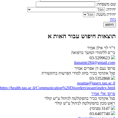
שם משפחה:
יחידה:
יחידת משנה:
נקה
תוצאות חיפוש עבור האות א
ד"ר לוי אילן אמיר
בי"ס ללימודי המשך ברפואה
03-5299623
ilanamir284@gmail.com
פרופ' נעם דן אפרים אמיר
סגל אקדמי בכיר בחוג למודי הפרעות בתקשורת
03-5352868
noama@tauex.tau.ac.il
https://health.tau.ac.il/Communication%20Disorders\noam\index.html
פרופ' אלי אמיר
סגל אקדמי בכיר בהפקולטה לניהול ע"ש קולר
ראש מכון בהפקולטה לניהול ע"ש קולר
3147 (פנימי)
03-6407740