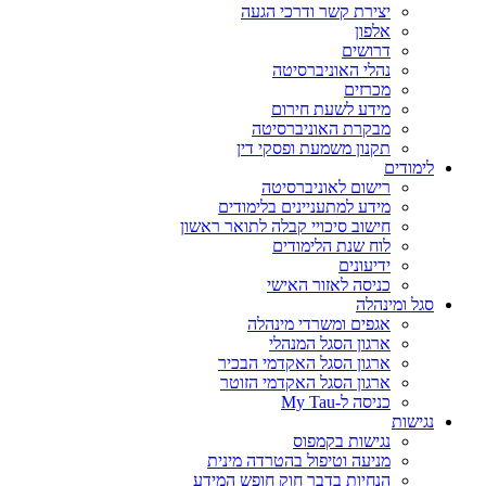
יצירת קשר ודרכי הגעה
אלפון
דרושים
נהלי האוניברסיטה
מכרזים
מידע לשעת חירום
מבקרת האוניברסיטה
תקנון משמעת ופסקי דין
לימודים
רישום לאוניברסיטה
מידע למתעניינים בלימודים
חישוב סיכויי קבלה לתואר ראשון
לוח שנת הלימודים
ידיעונים
כניסה לאזור האישי
סגל ומינהלה
אגפים ומשרדי מינהלה
ארגון הסגל המנהלי
ארגון הסגל האקדמי הבכיר
ארגון הסגל האקדמי הזוטר
כניסה ל-My Tau
נגישות
נגישות בקמפוס
מניעה וטיפול בהטרדה מינית
הנחיות בדבר חוק חופש המידע