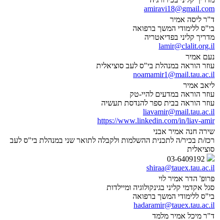
amiravi18@gmail.com
ד"ר ליסה אמיר
בי"ס ללימודי המשך ברפואה
מדריך קליני בפדיאטריה
lamir@clalit.org.il
נעם אמיר
עוזר הוראה במנהלת בי"ס לעב סוציאלית
noamamir1@mail.tau.ac.il
ליאב אמיר
עוזר הוראה במדעים להיי-טק
עוזר הוראה בבית ספר להנדסת תעשיה
liavamir@mail.tau.ac.il
https://www.linkedin.com/in/liav-amir
שירה חנה אמיר אבני
רכז/ת בכיר/ה לתכנית ההשלמות ולקבלה לתואר שני במנהלת בי"ס לעב
סוציאלית
03-6409192
shiraa@tauex.tau.ac.il
פרופ' הדר אמיר לוי
סגל אקדמי קליני בגינקולוגיה ומיילדות
בי"ס ללימודי המשך ברפואה
hadaramir@tauex.tau.ac.il
ד"ר מיכל אמיר מלמד