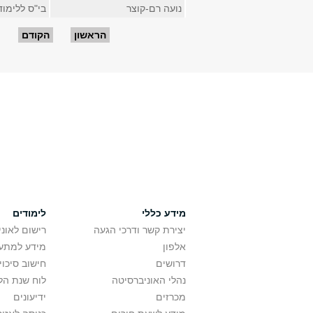
נועה רם-קוצר
בי"ס ללימו
עמודים
הראשון
הקודם
מידע כללי
לימודים
יצירת קשר ודרכי הגעה
רישום לאונ
אלפון
מידע למתענ
דרושים
חישוב סיכוי
נהלי האוניברסיטה
לוח שנת הל
מכרזים
ידיעונים