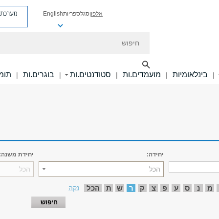
מערכת פ
אלפון
סגל
ספריות
English
חיפוש
בינלאומיות
מועמדים.ות
סטודנטים.ות
בוגרים.ות
תומכ
|
|
|
|
|
יחידה:
יחידת משנה:
הכל
הכל
מ
נ
ס
ע
פ
צ
ק
ר
ש
ת
הכל
נקה