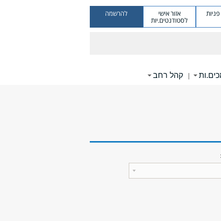
ניות
אזור אישי
להרשמה
לסטודנטים.יות
ים.ות
קהל רחב
|