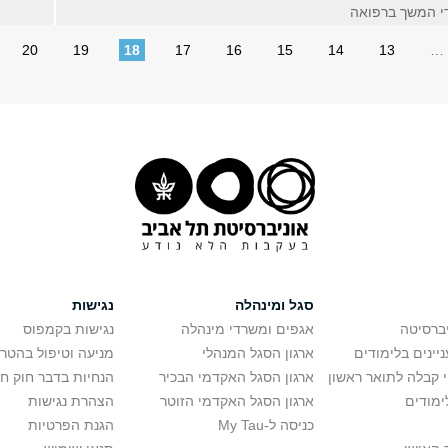
די המשך ברפואה
20
19
18
17
16
15
14
13
…
סגל ומינהלה
נגישות
יברסיטה
אגפים ומשרדי מינהלה
נגישות בקמפוס
יינים בלימודים
ארגון הסגל המנהלי
מניעה וטיפול בהטר
י קבלה לתואר ראשון
ארגון הסגל האקדמי הבכיר
הנחיות בדבר חוק ח
ימודים
ארגון הסגל האקדמי הזוטר
הצהרת נגישות
כניסה ל-My Tau
הגנת הפרטיות