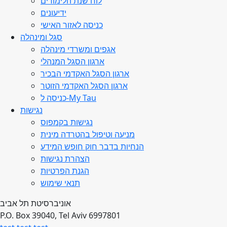
לוח שנת הלימודים
ידיעונים
כניסה לאזור האישי
סגל ומינהלה
אגפים ומשרדי מינהלה
ארגון הסגל המנהלי
ארגון הסגל האקדמי הבכיר
ארגון הסגל האקדמי הזוטר
כניסה ל-My Tau
נגישות
נגישות בקמפוס
מניעה וטיפול בהטרדה מינית
הנחיות בדבר חוק חופש המידע
הצהרת נגישות
הגנת הפרטיות
תנאי שימוש
אוניברסיטת תל אביב
P.O. Box 39040, Tel Aviv 6997801