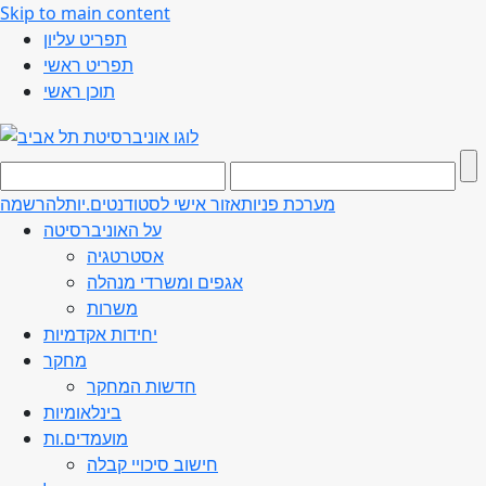
Skip to main content
תפריט עליון
תפריט ראשי
תוכן ראשי
מערכת פניות
אזור אישי לסטודנטים.יות
להרשמה
על האוניברסיטה
אסטרטגיה
אגפים ומשרדי מנהלה
משרות
יחידות אקדמיות
מחקר
חדשות המחקר
בינלאומיות
מועמדים.ות
חישוב סיכויי קבלה