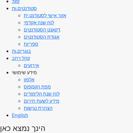
סגל
סטודנטים.ות
אזור אישי לסטודנט.ית
לוח שנה אקדמי
דקאנט הסטודנטים
אגודת הסטודנטים
ספריות
בוגרים.ות
קהל רחב
אירועים
מידע שימושי
אלפון
מפת הקמפוס
לוח שנת הלימודים
מידע לשעת חירום
הצהרת נגישות
English
הינך נמצא כאן