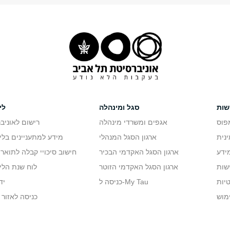
שות
סגל ומינהלה
לי
פוס
אגפים ומשרדי מינהלה
רישום לאוניב
נית
ארגון הסגל המנהלי
מידע למתעניינים בלי
ידע
ארגון הסגל האקדמי הבכיר
חישוב סיכויי קבלה לתואר 
שות
ארגון הסגל האקדמי הזוטר
לוח שנת הלי
יות
כניסה ל-My Tau
יד
מוש
כניסה לאזור 