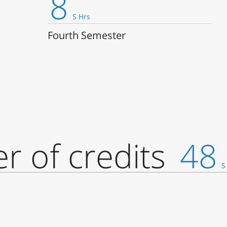
8
S Hrs
Fourth Semester
r of credits
48
S