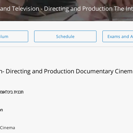
m and Television - Directing and Production The I
ulum
Schedule
Exams and A
ion- Directing and Production Documentary Cine
תכנית בינלאומי
on
 Cinema