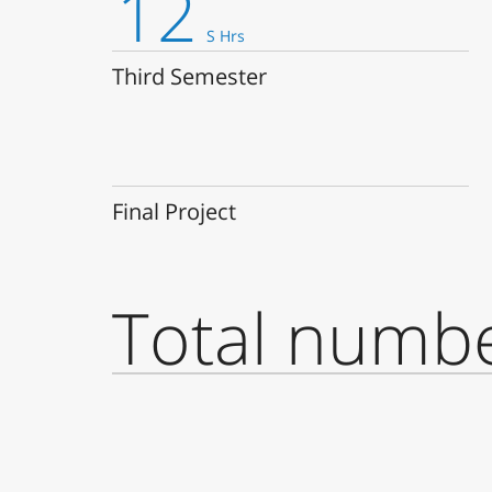
12
in Hebrew
/ in English (will be published soon)
S Hrs
Third Semester
Final Project
Total numbe