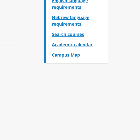
English language
requirements
Hebrew language
requirements
Search courses
Academic calendar
Campus Map
ng
s will
 will
mester,
visual