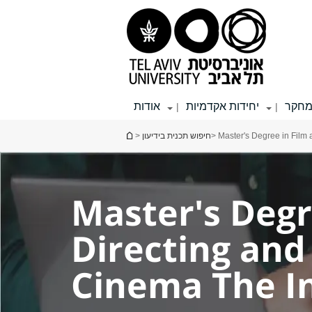
תפריט
תפריט
תוכן
עליון
ראשי
ראשי
חקר
יחידות אקדמיות
אודות
|
|
הינך נמצא כאן
>
חיפוש תכנית בידיעון
> Master's Degree in Film
Master's Degr
Directing an
Cinema The In