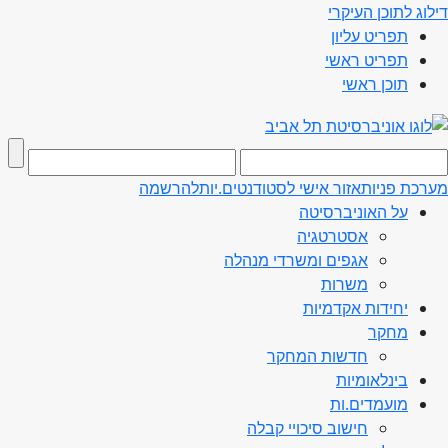
דילוג לתוכן העיקרי
תפריט עליון
תפריט ראשי
תוכן ראשי
מערכת פניות
אזור אישי לסטודנטים.יות
להרשמה
על האוניברסיטה
אסטרטגיה
אגפים ומשרדי מנהלה
משרות
יחידות אקדמיות
מחקר
חדשות המחקר
בינלאומיות
מועמדים.ות
חישוב סיכויי קבלה