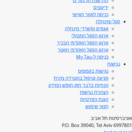
לוח שנת הלימודים
ידיעונים
כניסה לאזור האישי
סגל ומינהלה
אגפים ומשרדי מינהלה
ארגון הסגל המנהלי
ארגון הסגל האקדמי הבכיר
ארגון הסגל האקדמי הזוטר
כניסה ל-My Tau
נגישות
נגישות בקמפוס
מניעה וטיפול בהטרדה מינית
הנחיות בדבר חוק חופש המידע
הצהרת נגישות
הגנת הפרטיות
תנאי שימוש
אוניברסיטת תל אביב
P.O. Box 39040, Tel Aviv 6997801