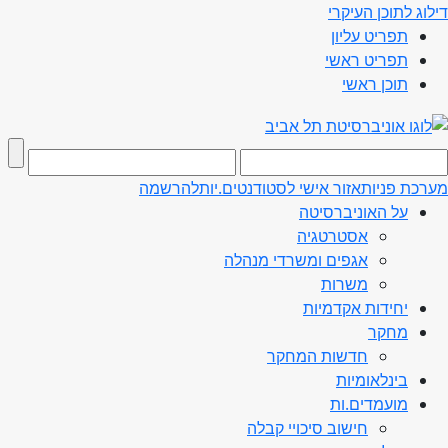
דילוג לתוכן העיקרי
תפריט עליון
תפריט ראשי
תוכן ראשי
מערכת פניות
אזור אישי לסטודנטים.יות
להרשמה
על האוניברסיטה
אסטרטגיה
אגפים ומשרדי מנהלה
משרות
יחידות אקדמיות
מחקר
חדשות המחקר
בינלאומיות
מועמדים.ות
חישוב סיכויי קבלה