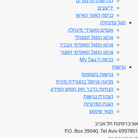
לוח שנת הלימודים
ידיעונים
כניסה לאזור האישי
סגל ומינהלה
אגפים ומשרדי מינהלה
ארגון הסגל המנהלי
ארגון הסגל האקדמי הבכיר
ארגון הסגל האקדמי הזוטר
כניסה ל-My Tau
נגישות
נגישות בקמפוס
מניעה וטיפול בהטרדה מינית
הנחיות בדבר חוק חופש המידע
הצהרת נגישות
הגנת הפרטיות
תנאי שימוש
אוניברסיטת תל אביב
P.O. Box 39040, Tel Aviv 6997801