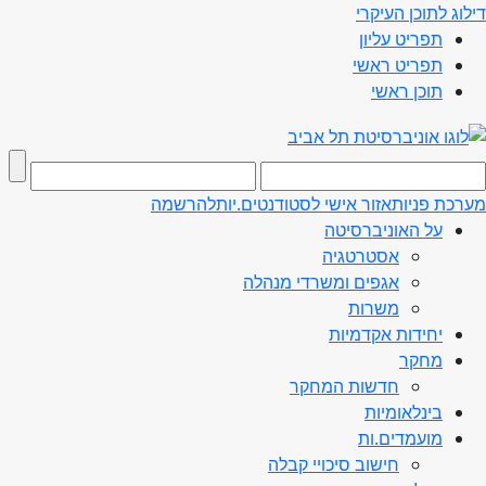
דילוג לתוכן העיקרי
תפריט עליון
תפריט ראשי
תוכן ראשי
מערכת פניות
אזור אישי לסטודנטים.יות
להרשמה
על האוניברסיטה
אסטרטגיה
אגפים ומשרדי מנהלה
משרות
יחידות אקדמיות
מחקר
חדשות המחקר
בינלאומיות
מועמדים.ות
חישוב סיכויי קבלה