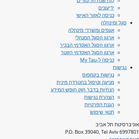
לוח שנת הלימודים
ידיעונים
כניסה לאזור האישי
סגל ומינהלה
אגפים ומשרדי מינהלה
ארגון הסגל המנהלי
ארגון הסגל האקדמי הבכיר
ארגון הסגל האקדמי הזוטר
כניסה ל-My Tau
נגישות
נגישות בקמפוס
מניעה וטיפול בהטרדה מינית
הנחיות בדבר חוק חופש המידע
הצהרת נגישות
הגנת הפרטיות
תנאי שימוש
אוניברסיטת תל אביב
P.O. Box 39040, Tel Aviv 6997801