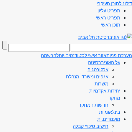
דילוג לתוכן העיקרי
תפריט עליון
תפריט ראשי
תוכן ראשי
מערכת פניות
אזור אישי לסטודנטים.יות
להרשמה
על האוניברסיטה
אסטרטגיה
אגפים ומשרדי מנהלה
משרות
יחידות אקדמיות
מחקר
חדשות המחקר
בינלאומיות
מועמדים.ות
חישוב סיכויי קבלה