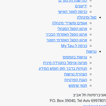
לוח שנת הלימודים
ידיעונים
כניסה לאזור האישי
סגל ומינהלה
אגפים ומשרדי מינהלה
ארגון הסגל המנהלי
ארגון הסגל האקדמי הבכיר
ארגון הסגל האקדמי הזוטר
כניסה ל-My Tau
נגישות
נגישות בקמפוס
מניעה וטיפול בהטרדה מינית
הנחיות בדבר חוק חופש המידע
הצהרת נגישות
הגנת הפרטיות
תנאי שימוש
אוניברסיטת תל אביב
P.O. Box 39040, Tel Aviv 6997801