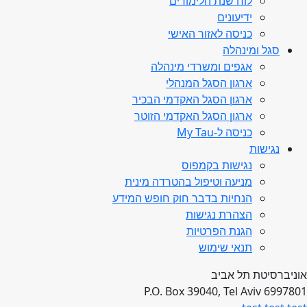
לוח שנת הלימודים
ידיעונים
כניסה לאזור האישי
סגל ומינהלה
אגפים ומשרדי מינהלה
ארגון הסגל המנהלי
ארגון הסגל האקדמי הבכיר
ארגון הסגל האקדמי הזוטר
כניסה ל-My Tau
נגישות
נגישות בקמפוס
מניעה וטיפול בהטרדה מינית
הנחיות בדבר חוק חופש המידע
הצהרת נגישות
הגנת הפרטיות
תנאי שימוש
אוניברסיטת תל אביב
P.O. Box 39040, Tel Aviv 6997801