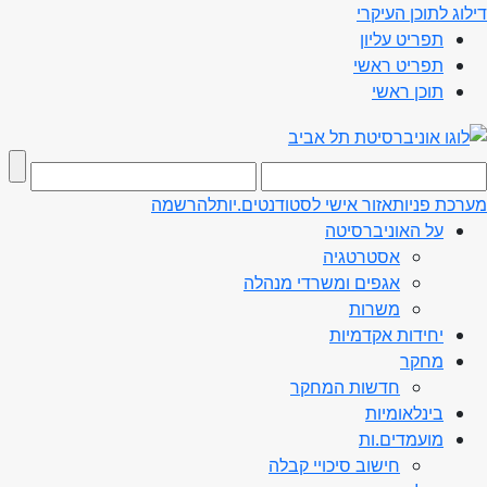
דילוג לתוכן העיקרי
תפריט עליון
תפריט ראשי
תוכן ראשי
מערכת פניות
אזור אישי לסטודנטים.יות
להרשמה
על האוניברסיטה
אסטרטגיה
אגפים ומשרדי מנהלה
משרות
יחידות אקדמיות
מחקר
חדשות המחקר
בינלאומיות
מועמדים.ות
חישוב סיכויי קבלה