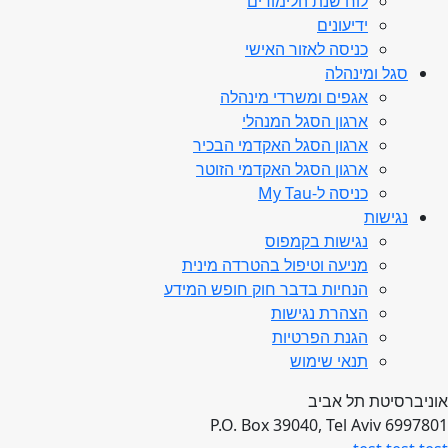
לוח שנת הלימודים
ידיעונים
כניסה לאזור האישי
סגל ומינהלה
אגפים ומשרדי מינהלה
ארגון הסגל המנהלי
ארגון הסגל האקדמי הבכיר
ארגון הסגל האקדמי הזוטר
כניסה ל-My Tau
נגישות
נגישות בקמפוס
מניעה וטיפול בהטרדה מינית
הנחיות בדבר חוק חופש המידע
הצהרת נגישות
הגנת הפרטיות
תנאי שימוש
אוניברסיטת תל אביב
P.O. Box 39040, Tel Aviv 6997801