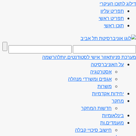
דילוג לתוכן העיקרי
תפריט עליון
תפריט ראשי
תוכן ראשי
מערכת פניות
אזור אישי לסטודנטים.יות
להרשמה
על האוניברסיטה
אסטרטגיה
אגפים ומשרדי מנהלה
משרות
יחידות אקדמיות
מחקר
חדשות המחקר
בינלאומיות
מועמדים.ות
חישוב סיכויי קבלה