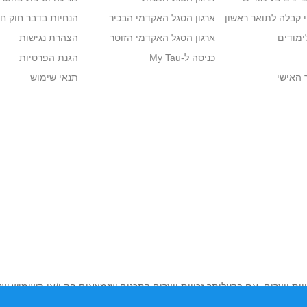
י קבלה לתואר ראשון
ארגון הסגל האקדמי הבכיר
הנחיות בדבר חוק ח
ימודים
ארגון הסגל האקדמי הזוטר
הצהרת נגישות
כניסה ל-My Tau
הגנת הפרטיות
 האישי
תנאי שימוש
יות יוצרים. אם בבעלותך זכויות יוצרים בתכנים שנמצאים פה ו/או השימוש ש
נות בהקדם לכתובת שכאן >>