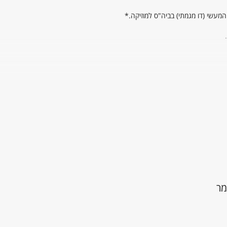
ht
/
ht
מר