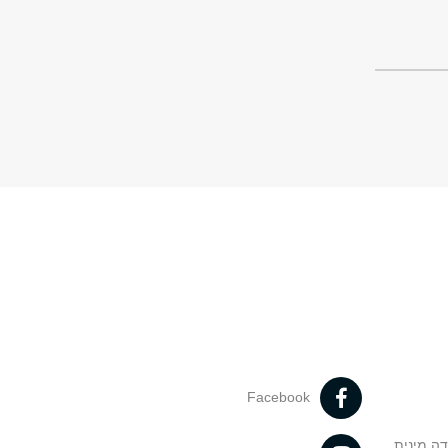
תרגיל או
 ולכל תואר: ארבע שנים לתואר ראשון - B.Mus. ושנתיים לתואר שני –
ימי
Facebook
דה מינית