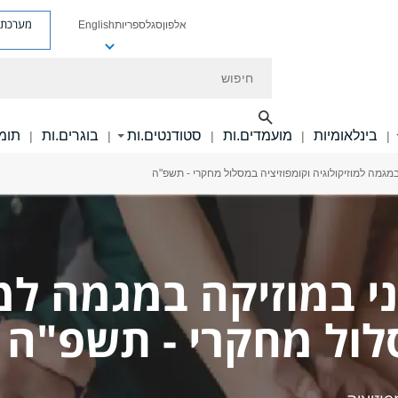
מערכת פ
אלפון
סגל
ספריות
English
חיפוש
בינלאומיות
מועמדים.ות
סטודנטים.ות
בוגרים.ות
תומכ
|
|
|
|
|
במגמה למוזיקולוגיה וקומפוזיציה במסלול מחקרי - תשפ"ה
י במוזיקה במגמה למו
לול מחקרי - תשפ"ה