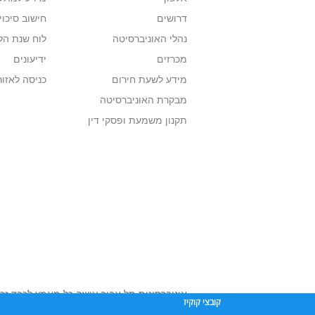
דרושים
חישוב סיכוי
נהלי האוניברסיטה
לוח שנת הל
מכרזים
ידיעונים
מידע לשעת חירום
כניסה לאזור
מבקרת האוניברסיטה
תקנון משמעת ופסקי דין
אוניברסיטת תל אביב עושה כל מאמץ לכבד זכו
קובצי קוקיז
שנעשה בתכנים אלה לדעתך מפר זכויות
נא לפ