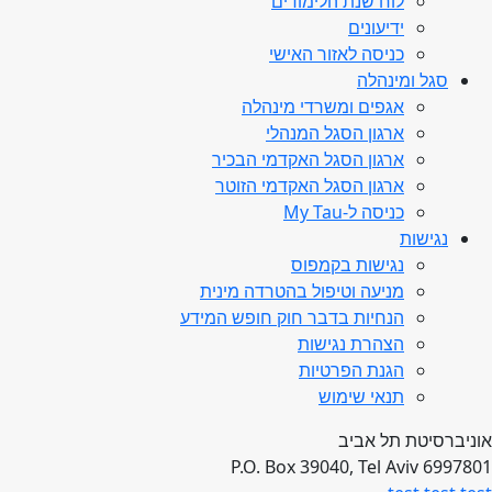
לוח שנת הלימודים
ידיעונים
כניסה לאזור האישי
סגל ומינהלה
אגפים ומשרדי מינהלה
ארגון הסגל המנהלי
ארגון הסגל האקדמי הבכיר
ארגון הסגל האקדמי הזוטר
כניסה ל-My Tau
נגישות
נגישות בקמפוס
מניעה וטיפול בהטרדה מינית
הנחיות בדבר חוק חופש המידע
הצהרת נגישות
הגנת הפרטיות
תנאי שימוש
אוניברסיטת תל אביב
P.O. Box 39040, Tel Aviv 6997801