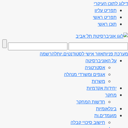
דילוג לתוכן העיקרי
תפריט עליון
תפריט ראשי
תוכן ראשי
מערכת פניות
אזור אישי לסטודנטים.יות
להרשמה
על האוניברסיטה
אסטרטגיה
אגפים ומשרדי מנהלה
משרות
יחידות אקדמיות
מחקר
חדשות המחקר
בינלאומיות
מועמדים.ות
חישוב סיכויי קבלה