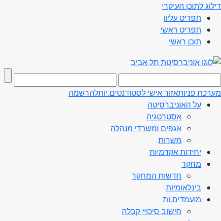
דילוג לתוכן העיקרי
תפריט עליון
תפריט ראשי
תוכן ראשי
מערכת פניות
אזור אישי לסטודנטים.יות
להרשמה
על האוניברסיטה
אסטרטגיה
אגפים ומשרדי מנהלה
משרות
יחידות אקדמיות
מחקר
חדשות המחקר
בינלאומיות
מועמדים.ות
חישוב סיכויי קבלה