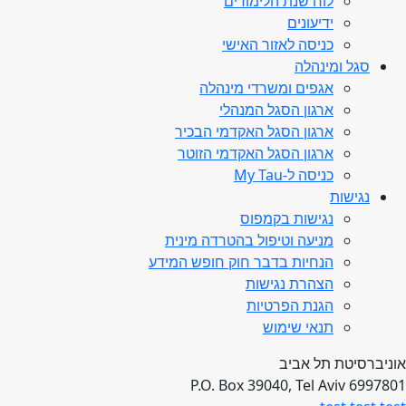
לוח שנת הלימודים
ידיעונים
כניסה לאזור האישי
סגל ומינהלה
אגפים ומשרדי מינהלה
ארגון הסגל המנהלי
ארגון הסגל האקדמי הבכיר
ארגון הסגל האקדמי הזוטר
כניסה ל-My Tau
נגישות
נגישות בקמפוס
מניעה וטיפול בהטרדה מינית
הנחיות בדבר חוק חופש המידע
הצהרת נגישות
הגנת הפרטיות
תנאי שימוש
אוניברסיטת תל אביב
P.O. Box 39040, Tel Aviv 6997801