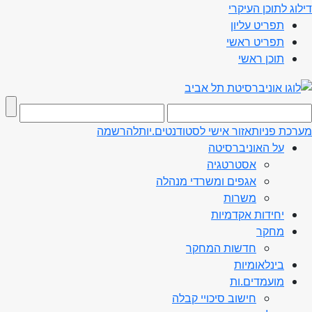
דילוג לתוכן העיקרי
תפריט עליון
תפריט ראשי
תוכן ראשי
מערכת פניות
אזור אישי לסטודנטים.יות
להרשמה
על האוניברסיטה
אסטרטגיה
אגפים ומשרדי מנהלה
משרות
יחידות אקדמיות
מחקר
חדשות המחקר
בינלאומיות
מועמדים.ות
חישוב סיכויי קבלה