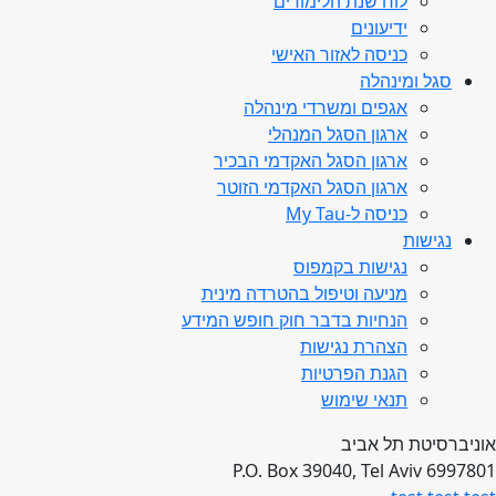
לוח שנת הלימודים
ידיעונים
כניסה לאזור האישי
סגל ומינהלה
אגפים ומשרדי מינהלה
ארגון הסגל המנהלי
ארגון הסגל האקדמי הבכיר
ארגון הסגל האקדמי הזוטר
כניסה ל-My Tau
נגישות
נגישות בקמפוס
מניעה וטיפול בהטרדה מינית
הנחיות בדבר חוק חופש המידע
הצהרת נגישות
הגנת הפרטיות
תנאי שימוש
אוניברסיטת תל אביב
P.O. Box 39040, Tel Aviv 6997801