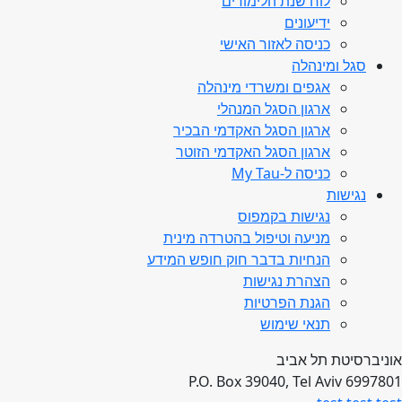
לוח שנת הלימודים
ידיעונים
כניסה לאזור האישי
סגל ומינהלה
אגפים ומשרדי מינהלה
ארגון הסגל המנהלי
ארגון הסגל האקדמי הבכיר
ארגון הסגל האקדמי הזוטר
כניסה ל-My Tau
נגישות
נגישות בקמפוס
מניעה וטיפול בהטרדה מינית
הנחיות בדבר חוק חופש המידע
הצהרת נגישות
הגנת הפרטיות
תנאי שימוש
אוניברסיטת תל אביב
P.O. Box 39040, Tel Aviv 6997801