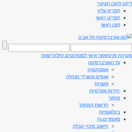
דילוג לתוכן העיקרי
תפריט עליון
תפריט ראשי
תוכן ראשי
מערכת פניות
אזור אישי לסטודנטים.יות
להרשמה
על האוניברסיטה
אסטרטגיה
אגפים ומשרדי מנהלה
משרות
יחידות אקדמיות
מחקר
חדשות המחקר
בינלאומיות
מועמדים.ות
חישוב סיכויי קבלה