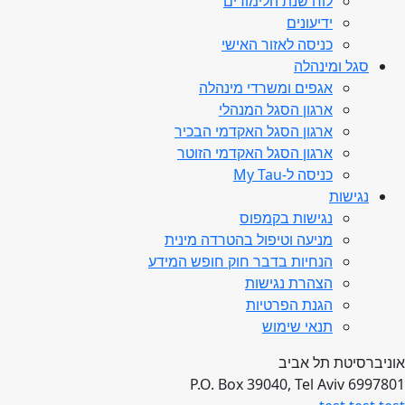
לוח שנת הלימודים
ידיעונים
כניסה לאזור האישי
סגל ומינהלה
אגפים ומשרדי מינהלה
ארגון הסגל המנהלי
ארגון הסגל האקדמי הבכיר
ארגון הסגל האקדמי הזוטר
כניסה ל-My Tau
נגישות
נגישות בקמפוס
מניעה וטיפול בהטרדה מינית
הנחיות בדבר חוק חופש המידע
הצהרת נגישות
הגנת הפרטיות
תנאי שימוש
אוניברסיטת תל אביב
P.O. Box 39040, Tel Aviv 6997801