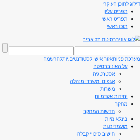
דילוג לתוכן העיקרי
תפריט עליון
תפריט ראשי
תוכן ראשי
מערכת פניות
אזור אישי לסטודנטים.יות
להרשמה
על האוניברסיטה
אסטרטגיה
אגפים ומשרדי מנהלה
משרות
יחידות אקדמיות
מחקר
חדשות המחקר
בינלאומיות
מועמדים.ות
חישוב סיכויי קבלה