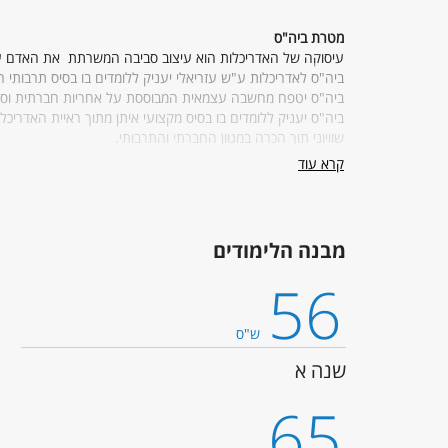
מטרת ביה"ס
עיסוקה של האדריכלות הוא עיצוב סביבה המשרתת את האדם על
ביה"ס לאדריכלות ע"ש עזריאלי יעניק ללומדים בו בסיס תרבותי
ביה"ס יטפח מחשבה עצמאית המבוססת על אחריות חברתית וסביבת
ביה"ס יעניק ללומדים בו בסיס מקצועי איתן מתוך ראיית האדריכ
שוויוני תוך הכרה במגוון החברתי והתרבותי.
ביה"ס יקדם מצוינות מחקרית ומקצועית, יכשיר את בוגריו לעמדו
קרא עוד
בארץ, תוך קידום שיתופי פעולה עם בתי ספר ומוסדות מחקר מובי
מבנה הלימודים
56
ש"ס
שנה א
65