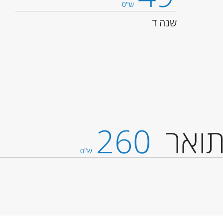
ש"ס
שנה ד
ואר
260
ש"ס