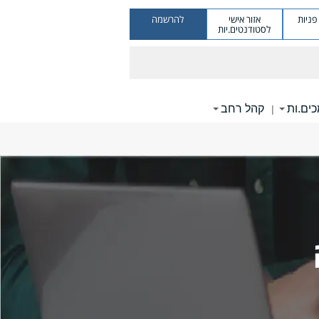
ניות
אזור אישי
להרשמה
לסטודנטים.יות
ים.ות
קהל רחב
|