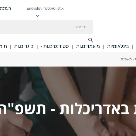
מערכת פ
אלפון
סגל
ספריות
English
חיפוש
בינלאומיות
מועמדים.ות
סטודנטים.ות
בוגרים.ות
תומכ
|
|
|
|
|
 - תשפ"ה
 באדריכלות - תשפ"ה