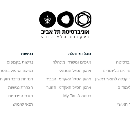
סגל ומינהלה
נגישות
יברסיטה
אגפים ומשרדי מינהלה
נגישות בקמפוס
יינים בלימודים
ארגון הסגל המנהלי
מניעה וטיפול בהטר
י קבלה לתואר ראשון
ארגון הסגל האקדמי הבכיר
הנחיות בדבר חוק ח
ימודים
ארגון הסגל האקדמי הזוטר
הצהרת נגישות
כניסה ל-My Tau
הגנת הפרטיות
 האישי
תנאי שימוש