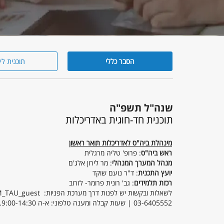
הסבר כללי
תוכנית לי
הסבר
כללי
שנה"ל תשפ"ה
תוכנית חד-חוגית באדריכלות
מינהלת ביה"ס לאדריכלות תואר ראשון
ראש ביה"ס
: פרופ' טליה מרגלית
מנהל המערך המנהלי
: מר לירון אלג'ם
יועץ התכנית
: ד"ר נועם שוקד
רכזת תלמידים
: גב' רונית פרומר- לזרוב
לשאלות ובקשות יש לפנות דרך מערכת הפניות: https://tau-int.formtitan.com/ftproject/CRM_TAU_guest
03-6405552 | שעות קבלה ומענה טלפוני: א-ה 9:00-14:30.