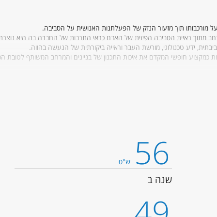
 מורכבותו תוך מזעור הנזק של הפעלתנות האנושית על הסביבה.
 רחב מתוך ראיית הסביבה הפיזית של האדם כראי התרבות של החברה בה היא נוצרת
ית, ידע טכנולוגי, מורשת העבר וראייה ביקורתית של הנעשה בהווה.
לות כמקצוע חופשי המקדם את איכות התכנון של בניינים והמרחב המשותף לטובת הכל
ת מובילות בתחומי האדריכלות המעשית והתיאוריה האדריכלית ובכך ישאף להיות המוב
לים בארץ ובעולם.
56
ש"ס
שנה ב
49