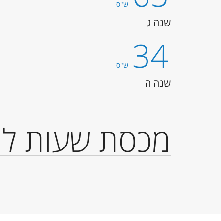
ש"ס
שנה ג
34
ש"ס
שנה ה
מכסת שעות לת