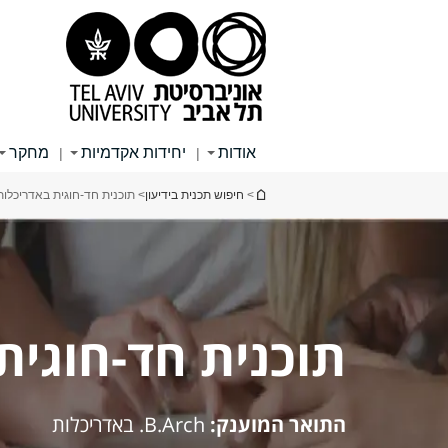
תוכן
תפריט
תפריט
עליון
ראשי
ראשי
אודות
יחידות אקדמיות
מחקר
|
|
הינך נמצא כאן
>
חיפוש תכנית בידיעון
> תוכנית חד-חוגית באדריכלות
תוכנית חד-חוגית
התואר המוענק:
B.Arch. באדריכלות