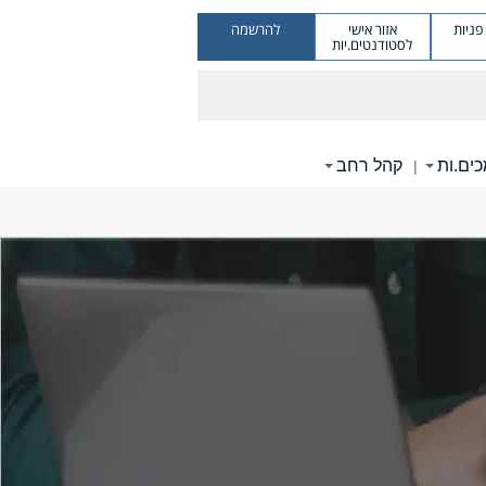
ניות
אזור אישי
להרשמה
לסטודנטים.יות
ים.ות
קהל רחב
|