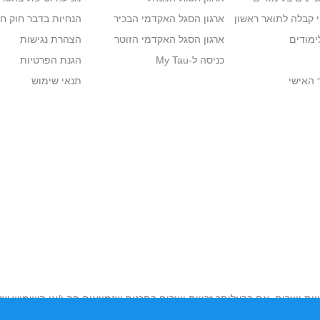
י קבלה לתואר ראשון
ארגון הסגל האקדמי הבכיר
הנחיות בדבר חוק ח
ימודים
ארגון הסגל האקדמי הזוטר
הצהרת נגישות
כניסה ל-My Tau
הגנת הפרטיות
 האישי
תנאי שימוש
יות יוצרים. אם בבעלותך זכויות יוצרים בתכנים שנמצאים פה ו/או השימוש ש
נות בהקדם לכתובת שכאן >>