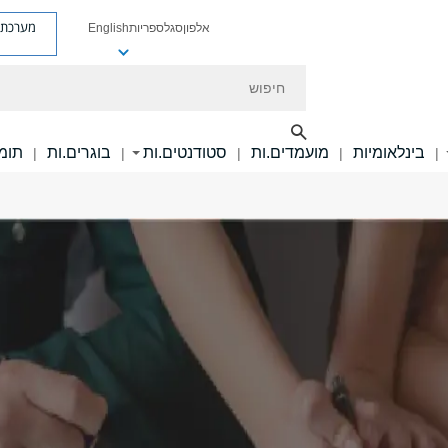
מערכת פ
אלפון
סגל
ספריות
English
חיפוש
בינלאומיות
מועמדים.ות
סטודנטים.ות
בוגרים.ות
תומכ
|
|
|
|
|