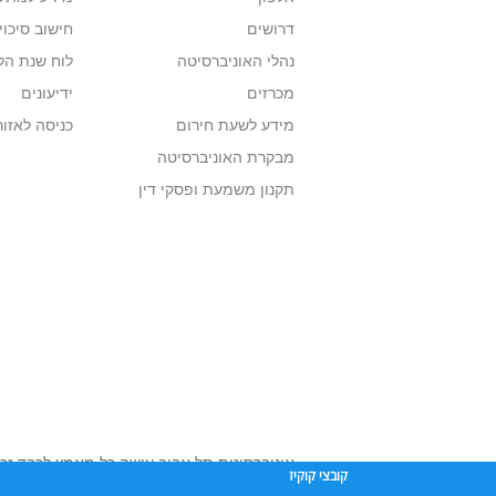
דרושים
חישוב סיכוי
נהלי האוניברסיטה
לוח שנת הל
מכרזים
ידיעונים
מידע לשעת חירום
כניסה לאזור
מבקרת האוניברסיטה
תקנון משמעת ופסקי דין
אוניברסיטת תל אביב עושה כל מאמץ לכבד זכו
קובצי קוקיז
שנעשה בתכנים אלה לדעתך מפר זכויות
נא לפ