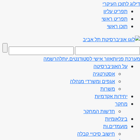
דילוג לתוכן העיקרי
תפריט עליון
תפריט ראשי
תוכן ראשי
מערכת פניות
אזור אישי לסטודנטים.יות
להרשמה
על האוניברסיטה
אסטרטגיה
אגפים ומשרדי מנהלה
משרות
יחידות אקדמיות
מחקר
חדשות המחקר
בינלאומיות
מועמדים.ות
חישוב סיכויי קבלה