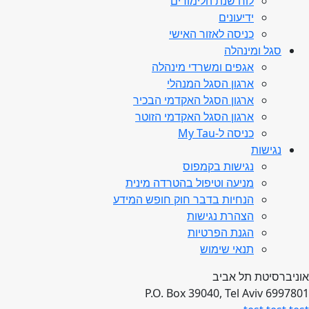
לוח שנת הלימודים
ידיעונים
כניסה לאזור האישי
סגל ומינהלה
אגפים ומשרדי מינהלה
ארגון הסגל המנהלי
ארגון הסגל האקדמי הבכיר
ארגון הסגל האקדמי הזוטר
כניסה ל-My Tau
נגישות
נגישות בקמפוס
מניעה וטיפול בהטרדה מינית
הנחיות בדבר חוק חופש המידע
הצהרת נגישות
הגנת הפרטיות
תנאי שימוש
אוניברסיטת תל אביב
P.O. Box 39040, Tel Aviv 6997801