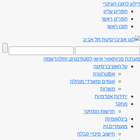
דילוג לתוכן העיקרי
תפריט עליון
תפריט ראשי
תוכן ראשי
מערכת פניות
אזור אישי לסטודנטים.יות
להרשמה
על האוניברסיטה
אסטרטגיה
אגפים ומשרדי מנהלה
משרות
יחידות אקדמיות
מחקר
חדשות המחקר
בינלאומיות
מועמדים.ות
חישוב סיכויי קבלה