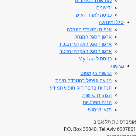
לוח שנת הלימודים
ידיעונים
כניסה לאזור האישי
סגל ומינהלה
אגפים ומשרדי מינהלה
ארגון הסגל המנהלי
ארגון הסגל האקדמי הבכיר
ארגון הסגל האקדמי הזוטר
כניסה ל-My Tau
נגישות
נגישות בקמפוס
מניעה וטיפול בהטרדה מינית
הנחיות בדבר חוק חופש המידע
הצהרת נגישות
הגנת הפרטיות
תנאי שימוש
אוניברסיטת תל אביב
P.O. Box 39040, Tel Aviv 6997801