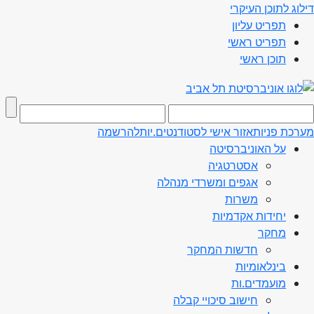
דילוג לתוכן העיקרי
תפריט עליון
תפריט ראשי
תוכן ראשי
מערכת פניות
אזור אישי לסטודנטים.יות
להרשמה
על האוניברסיטה
אסטרטגיה
אגפים ומשרדי מנהלה
משרות
יחידות אקדמיות
מחקר
חדשות המחקר
בינלאומיות
מועמדים.ות
חישוב סיכויי קבלה