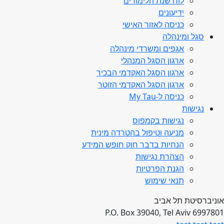
לוח שנת הלימודים
ידיעונים
כניסה לאזור האישי
סגל ומינהלה
אגפים ומשרדי מינהלה
ארגון הסגל המנהלי
ארגון הסגל האקדמי הבכיר
ארגון הסגל האקדמי הזוטר
כניסה ל-My Tau
נגישות
נגישות בקמפוס
מניעה וטיפול בהטרדה מינית
הנחיות בדבר חוק חופש המידע
הצהרת נגישות
הגנת הפרטיות
תנאי שימוש
אוניברסיטת תל אביב
P.O. Box 39040, Tel Aviv 6997801