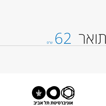
ואר
62
ש"ס