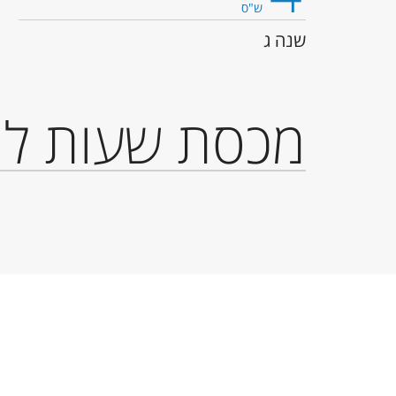
ש"ס
שנה ג
מכסת שעות לת