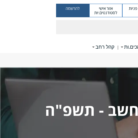
ניות
אזור אישי
להרשמה
לסטודנטים.יות
ים.ות
קהל רחב
|
מחשב - תשפ"ה