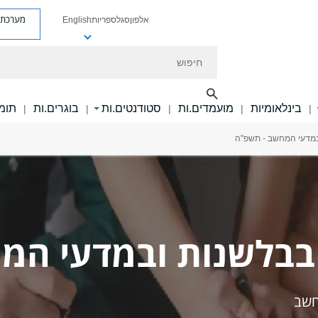
מערכת פ
אלפון
סגל
ספריות
English
חיפוש
בינלאומיות
מועמדים.ות
סטודנטים.ות
בוגרים.ות
תומכ
|
|
|
|
|
ובמדעי המחשב - תשפ"ה
ת בבלשנות ובמדעי ה