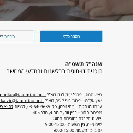
הסבר כללי
תוכנית לי
הסבר
כללי
שנה"ל תשפ"ה
תוכנית דו-חוגית בבלשנות ובמדעי המחשב
ראש החוג - פרופ' עידן לנדו דוא"ל
idanlan@tauex.tau.ac.il
יועץ אקדמי - פרופ' רוני קציר, דוא"ל
rkatzir@tauex.tau.ac.il
עוזרת מנהלית – רותי זוסמן, טל' 03-6409685, לפניות
לחצ/י כא
מזכירות החוג – בניין ווב , קומה 4, חדר 405
שעות הקבלה במזכירות החוג:
ימים א–ה, בין השעות 9:00-13:00
יום ב, בין השעות 9:00-15:00