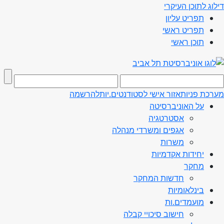
דילוג לתוכן העיקרי
תפריט עליון
תפריט ראשי
תוכן ראשי
מערכת פניות
אזור אישי לסטודנטים.יות
להרשמה
על האוניברסיטה
אסטרטגיה
אגפים ומשרדי מנהלה
משרות
יחידות אקדמיות
מחקר
חדשות המחקר
בינלאומיות
מועמדים.ות
חישוב סיכויי קבלה