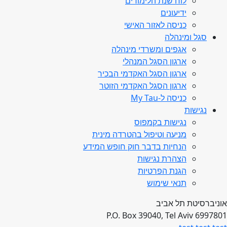
לוח שנת הלימודים
ידיעונים
כניסה לאזור האישי
סגל ומינהלה
אגפים ומשרדי מינהלה
ארגון הסגל המנהלי
ארגון הסגל האקדמי הבכיר
ארגון הסגל האקדמי הזוטר
כניסה ל-My Tau
נגישות
נגישות בקמפוס
מניעה וטיפול בהטרדה מינית
הנחיות בדבר חוק חופש המידע
הצהרת נגישות
הגנת הפרטיות
תנאי שימוש
אוניברסיטת תל אביב
P.O. Box 39040, Tel Aviv 6997801