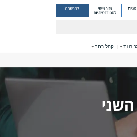
ניות
אזור אישי
להרשמה
לסטודנטים.יות
ים.ות
קהל רחב
|
השני