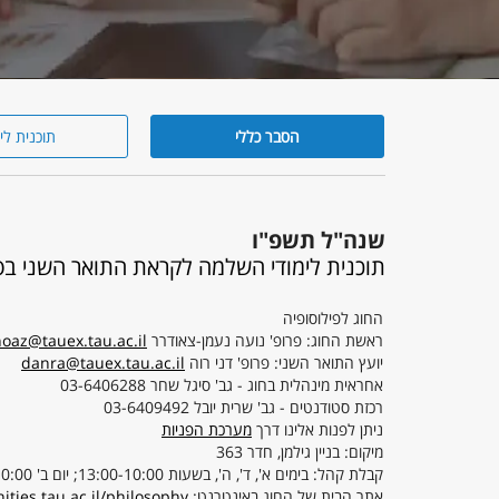
הסבר כללי
תוכנית לי
הסבר
כללי
שנה"ל תשפ"ו
תוכנית לימודי השלמה לקראת התואר השני בפי
החוג לפילוסופיה
ראשת החוג: פרופ' נועה נעמן-צאודרר
oaz@tauex.tau.ac.il
יועץ התואר השני: פרופ' דני רוה
danra@tauex.tau.ac.il
אחראית מינהלית בחוג - גב' סיגל שחר 03-6406288
רכזת סטודנטים - גב' שרית יובל 03-6409492
ניתן לפנות אלינו דרך
מערכת הפניות
מיקום: בניין גילמן, חדר 363
קבלת קהל: בימים א', ד', ה', בשעות 13:00-10:00; יום ב' 15:00-10:00
אתר הבית של החוג באינטרנט:
ities.tau.ac.il/philosophy