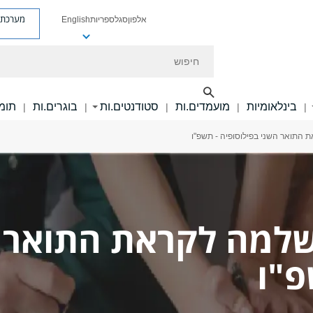
מערכת פ
אלפון
סגל
ספריות
English
חיפוש
בינלאומיות
מועמדים.ות
סטודנטים.ות
בוגרים.ות
תומכ
|
|
|
|
|
ת התואר השני בפילוסופיה - תשפ"ו
השלמה לקראת התואר 
פ"ו