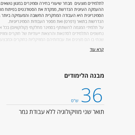
לתלמידים מוצעים מבחר שיעורי בחירה וסמינרים במגוון נושאים.
ההעמקה העיונית הנדרשת, ממקדת את הסטודנטים בפיתוח מחקר 
הסמינריונית היא העבודה המחקרית החשובה והמעמיקה ביותר ב
הנדרשות בתואר (רפרט) ואת מספר העבודות הסמינריוניות.
על תלמידי המגמה להשתתף בסמינר מחלקתי (קולוקוויום) בכל 
נחשפים התלמידים לסדנאות והרצאות ייעודיות של חוקרים ומוזיקא
שנתי בו הם מציגים את עבודותיהם המוזיקליות כחוקרים וכמבצעי
קרא עוד
מנהלת ביה"ס
ראש ביה"ס:
ד"ר אורי רום
מבנה הלימודים
מנהלת המערך המנהלי בביה"ס:
גב' אילה עצמון
36
רכזת תלמידים:
גב' מירב רבניאן
טלפון: 036408415 שלוחה מס. 2
מערכת לפניות תלמידים -
tps://tau-ac.my.salesforce.com /
ש"ס
תואר שני מוזיקולוגיה ללא עבודת גמר
מרכזת הלימודים:
גב' עדי פלד
טלפון: 036408415
מערכת לפניות תלמידים -
tps://tau-ac.my.salesforce.com