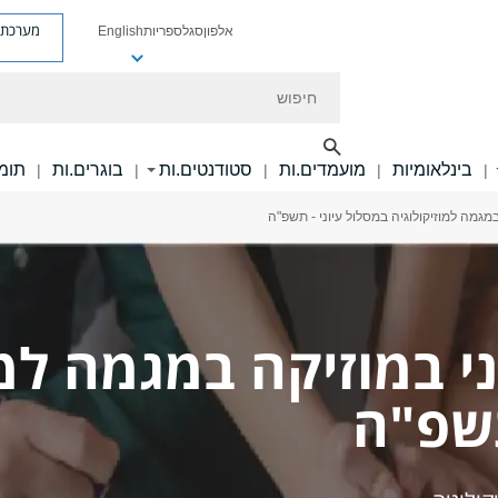
מערכת פ
אלפון
סגל
ספריות
English
חיפוש
בינלאומיות
מועמדים.ות
סטודנטים.ות
בוגרים.ות
תומכ
|
|
|
|
|
מגמה למוזיקולוגיה במסלול עיוני - תשפ"ה
י במוזיקה במגמה למו
תשפ"ה