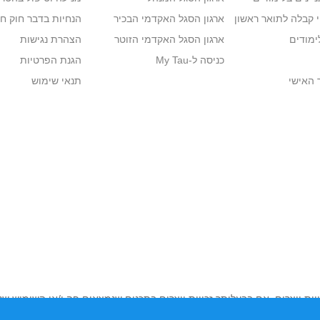
י קבלה לתואר ראשון
ארגון הסגל האקדמי הבכיר
הנחיות בדבר חוק ח
ימודים
ארגון הסגל האקדמי הזוטר
הצהרת נגישות
י תואר שני.
כניסה ל-My Tau
הגנת הפרטיות
 האישי
תנאי שימוש
תואר השני, התואר השלישי וסגל המרצים יתקיימו כשש פעמים בכל סמסטר ויוקדש
חקרים ובספרות מוזיקולוגית חדשה.
 מתבקשים לפנות בבקשה לסיכום לימודים באמצעות המידע האישי "טופס טיולים למסי
לתכנית הלימודים המחייבת במהלך כל התואר
.
יות יוצרים. אם בבעלותך זכויות יוצרים בתכנים שנמצאים פה ו/או השימוש ש
נות בהקדם לכתובת שכאן >>