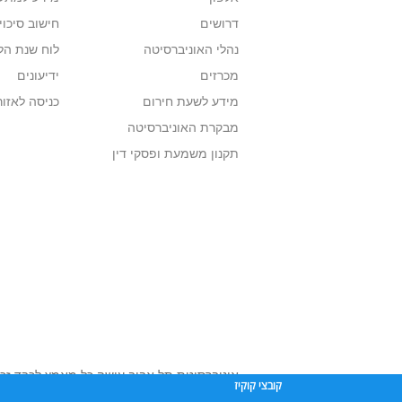
דרושים
חישוב סיכוי
הקבלה למסלול עם עבודת גמר מותנית
עבודה סמינריונית בציון 90 ומעלה שתוגש במהלך השנה הראשונה ללימודים.
נהלי האוניברסיטה
לוח שנת הל
הגשת הצעת מחקר מאושרת ע"י ועדה יחידתית של ביה"ס ללימוד
מכרזים
ידיעונים
חובות התלמיד לתואר השני
מידע לשעת חירום
כניסה לאזור
על כל תלמיד להגיש במהלך לימודיו שתי עבודות סמינריוניות.
מבקרת האוניברסיטה
סמינר מחלקתי (קולוקוויום):
תקנון משמעת ופסקי דין
מפגשי "הסמינר המחלקתי" בהשתתפות תלמידי התואר הראשון, ה
להרצאות תלמידים, בוגרים, מורים או אורחים וכן לדיון משותף במ
ההשתתפות חובה לכלל ציבור תלמידי המוזיקולוגיה בכל התארים.
סיום לימודים
תלמידים שסיימו את כל חובותיהם לתואר והשיגו את כל הציונים
לימודים".
באחריות התלמידים לעקוב אחר מילוי החובות בהתאם 
אוניברסיטת תל אביב עושה כל מאמץ לכבד זכו
קובצי קוקיז
שנעשה בתכנים אלה לדעתך מפר זכויות
נא לפ