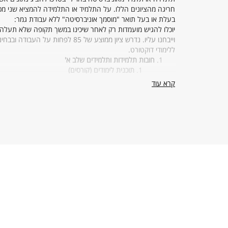
חריגה מהציונים הללו. על התלמיד או התלמידה להמציא שני מ
בעלת או בעל תואר "מוסמך אוניברסיטה" ללא עבודת גמר:
יוכלו להגיש מועמדות רק לאחר שיכינו במשך תקופה שלא תעלה
וייבחנו עליו. נדרש ציון ממוצע 
ללימודי דוקטורט.
חובות תלמידות ותלמידים שלב א'
תוכנית לימודים (קורסים)
קרא עוד
נבחרים בדרך כלל מתוך תוכנית הקורסים לתואר מ
(8 ש"ס). ממוצע הציונים לשם זכאות לתואר "דוקטור לפילוסופיה" חייב להיות 80 ומעלה.
תוכנית מחקר
המועמד יגבש ויגיש תוך שנים עשר חודשים מיום 
הוועדה היחידתית, ניתן לדחות את מועד ההגשה 
התוכנית (בהיקף של עד 20 עמודים) תהיה ערוכה לפי סעיפים אלה:
תיאור נושא המחקר ומטרתו
סקירת המחקרים שנערכו בעבר בנושא בידי
הרעיונות המנחים והנחת היסוד של המחק
השיטות המוצעות לביצוע המחקר
התרומה המשוערת של המחקר לנושא הנד
ביבליוגרפיה.
מעבר למעמד תלמיד או תלמידה שלב ב'
ההצעה לתוכנית המחקר מועברת לוועדת הבוחנים והבוחנ