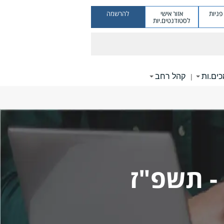
ניות
אזור אישי
להרשמה
לסטודנטים.יות
ים.ות
קהל רחב
|
 - תשפ"ז