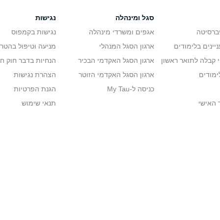
כנית של ביצועה.
סגל ומינהלה
נגישות
ת על ידי ועדת הבוחנים, הוועדה היחידתית והוועדה האוניברסיטאית.
יברסיטה
אגפים ומשרדי מינהלה
נגישות בקמפוס
יינים בלימודים
ארגון הסגל המנהלי
מניעה וטיפול בהטר
י קבלה לתואר ראשון
ארגון הסגל האקדמי הבכיר
הנחיות בדבר חוק ח
ף היחידה להוראת שפות. מטרת הקורס להקנות לתלמידים ולתלמידות אסטרטגיות 
י עת ובכנסים מדעיים. דוקטורנטיות ודוקטורנטים בקורס יוכלו לעבוד על הטקסטי
ימודים
ארגון הסגל האקדמי הזוטר
הצהרת נגישות
כניסה ל-My Tau
הגנת הפרטיות
 ייחשב כחלק מהחובות האקדמיות לתואר.
 האישי
תנאי שימוש
יר בכימיה
תלמידה מצטיינת או תלמיד מצטיין שקיבלו תואר "בוגר" בציון משוקלל 90 ומעלה, והמציאו המלצות בכתב משני אנשי סגל על