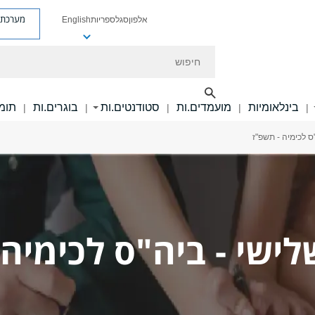
מערכת פ
אלפון
סגל
ספריות
English
חיפוש
בינלאומיות
מועמדים.ות
סטודנטים.ות
בוגרים.ות
תומכ
|
|
|
|
|
ס לכימיה - תשפ"ז
לישי - ביה"ס לכימיה