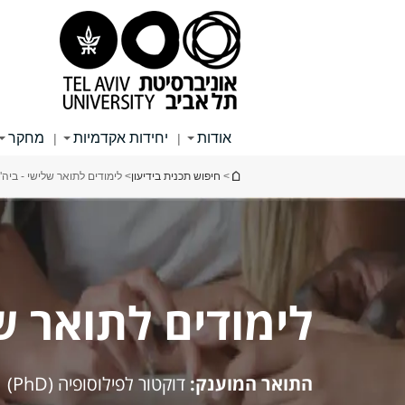
תוכן
תפריט
תפריט
עליון
ראשי
ראשי
אודות
יחידות אקדמיות
מחקר
|
|
הינך נמצא כאן
>
חיפוש תכנית בידיעון
> לימודים לתואר שלישי - ביה"
לימודים לתואר ש
התואר המוענק:
דוקטור לפילוסופיה (PhD)