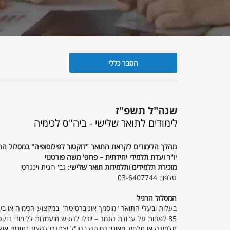
הסבר כללי
הסבר
כללי
שנה"ל תשפ"ז
לימודים לתואר שלישי - ביה"ס לכימיה
מהלך הלימודים לקראת התואר "דוקטור לפילוסופיה" במסלול הרג
יו"ר ועדת תלמידי יחידתית – פרופ' משה פורטנוי
מזכירת תלמידים ותלמידות תואר שלישי:
גב' רונית וינגרטן
טלפון: 03-6407744
המסלול הרגיל
85 לפחות על עבודת הגמר – יוכלו להגיש מועמדות ללימודי דוקטורט בכימיה
תלמידה או תלמיד מאוניברסיטה בחו"ל יצטרכו להציג נתונים אש