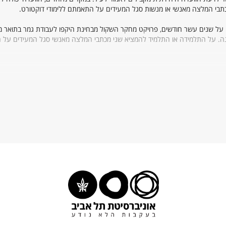
כתבי המלצה מאנשי או מנשות סגל המעידים על התאמתם ללימודי דוקטורט.
 על שנים עשר חודשים, פרויקט מחקר השקול מבחינת היקפו לעבודת גמר בתואר מ
של 85 לפחות על העבודה ובבחינה. על התלמידה או התלמיד להמציא שני מכתבי המלצה מאנשי סגל המעידים 
יילמדו קורסים בהיקף 18 ש"ס. יש להשלים תוך שנתיים קורסים בהיקף של 10 ש"ס כפי שדורשת הוועדה היחידתית. קורסים אלה
וסמך של בית הספר לכימיה. כמו כן יש להשתתף בסמינרים במשך כל מהלך לימודיו
קבלתו תוכנית מחקר באישור המנחה המיועד (על פי בקשה מיוחדת ובאישור
בשישה חודשים לכל היותר).
 אחרים ובידי המחבר
ר
ון
ות, הבודקת את התוכנית ועורכת למועמדת או למועמד בחינה בעל-פה. בבחינה