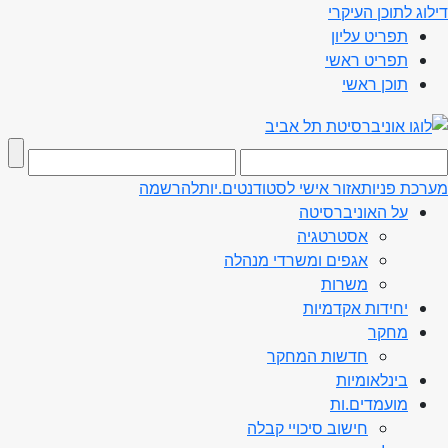
דילוג לתוכן העיקרי
תפריט עליון
תפריט ראשי
תוכן ראשי
מערכת פניות
אזור אישי לסטודנטים.יות
להרשמה
על האוניברסיטה
אסטרטגיה
אגפים ומשרדי מנהלה
משרות
יחידות אקדמיות
מחקר
חדשות המחקר
בינלאומיות
מועמדים.ות
חישוב סיכויי קבלה