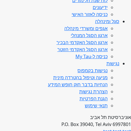
לוח שנת הלימודים
ידיעונים
כניסה לאזור האישי
סגל ומינהלה
אגפים ומשרדי מינהלה
ארגון הסגל המנהלי
ארגון הסגל האקדמי הבכיר
ארגון הסגל האקדמי הזוטר
כניסה ל-My Tau
נגישות
נגישות בקמפוס
מניעה וטיפול בהטרדה מינית
הנחיות בדבר חוק חופש המידע
הצהרת נגישות
הגנת הפרטיות
תנאי שימוש
אוניברסיטת תל אביב
P.O. Box 39040, Tel Aviv 6997801