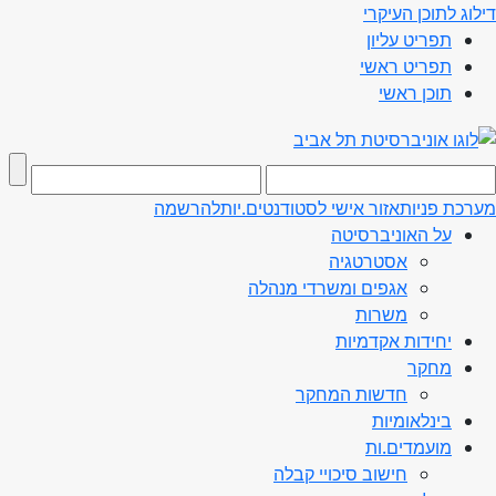
דילוג לתוכן העיקרי
תפריט עליון
תפריט ראשי
תוכן ראשי
מערכת פניות
אזור אישי לסטודנטים.יות
להרשמה
על האוניברסיטה
אסטרטגיה
אגפים ומשרדי מנהלה
משרות
יחידות אקדמיות
מחקר
חדשות המחקר
בינלאומיות
מועמדים.ות
חישוב סיכויי קבלה