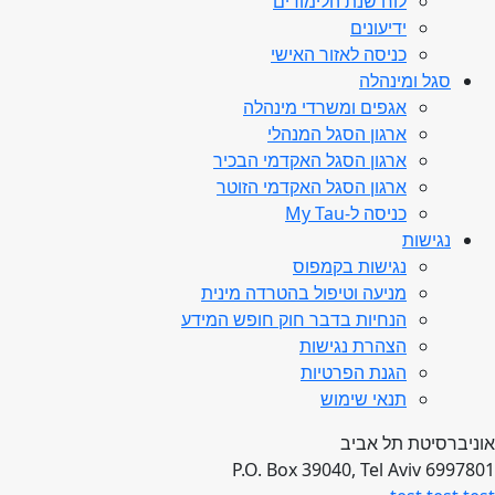
לוח שנת הלימודים
ידיעונים
כניסה לאזור האישי
סגל ומינהלה
אגפים ומשרדי מינהלה
ארגון הסגל המנהלי
ארגון הסגל האקדמי הבכיר
ארגון הסגל האקדמי הזוטר
כניסה ל-My Tau
נגישות
נגישות בקמפוס
מניעה וטיפול בהטרדה מינית
הנחיות בדבר חוק חופש המידע
הצהרת נגישות
הגנת הפרטיות
תנאי שימוש
אוניברסיטת תל אביב
P.O. Box 39040, Tel Aviv 6997801