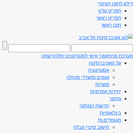
דילוג לתוכן העיקרי
תפריט עליון
תפריט ראשי
תוכן ראשי
מערכת פניות
אזור אישי לסטודנטים.יות
להרשמה
על האוניברסיטה
אסטרטגיה
אגפים ומשרדי מנהלה
משרות
יחידות אקדמיות
מחקר
חדשות המחקר
בינלאומיות
מועמדים.ות
חישוב סיכויי קבלה