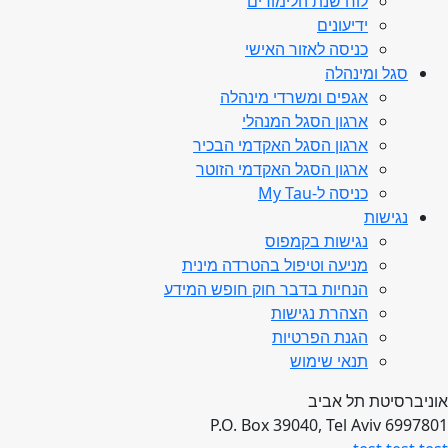
לוח שנת הלימודים
ידיעונים
כניסה לאזור האישי
סגל ומינהלה
אגפים ומשרדי מינהלה
ארגון הסגל המנהלי
ארגון הסגל האקדמי הבכיר
ארגון הסגל האקדמי הזוטר
כניסה ל-My Tau
נגישות
נגישות בקמפוס
מניעה וטיפול בהטרדה מינית
הנחיות בדבר חוק חופש המידע
הצהרת נגישות
הגנת הפרטיות
תנאי שימוש
אוניברסיטת תל אביב
P.O. Box 39040, Tel Aviv 6997801