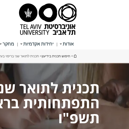
תוכן
תפריט
תפריט
עליון
ראשי
ראשי
אודות
יחידות אקדמיות
מחקר
|
|
הינך נמצא כאן
>
חיפוש תכנית בידיעון
> תכנית לתואר שני בריפוי בע
תכנית לתואר שני
התפתחותית בראי
תשפ"ו