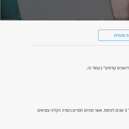
ת ומטלות
יעונים קודמים" בעמוד זה.
• מסלול יישומי הכולל עבודת פרויקט (36 שעות לימוד) המסלול מתאים לסטודנטים עם ניסיון קליני של 3 שנים לפחות, אשר מזהים חסרים בשדה הקליני ומביאים