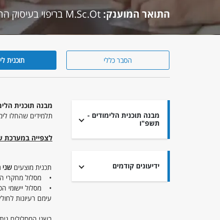
התואר המוענק:
M.Sc.Ot בריפוי בעיסוק התמחות נוירו התפתחותית בראי הפרט והמשפחה
הסבר כללי
תוכנית לי
תוכנית
לימודים
מבנה תוכנית הלימוד
מבנה תוכנית הלימודים -
תלמידים שהחלו לימו
תשפ"ו
לצפייה במערכת ש
ידיעונים קודמים
תכנית מוצעים
שני 
• מסלול מחקרי הכולל עבוד
עימם רעיונות לחולל ש
בשני המסלולים נית