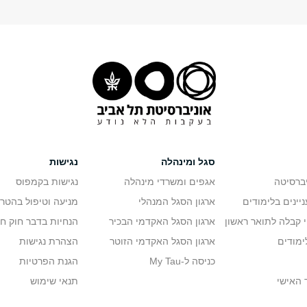
סגל ומינהלה
נגישות
יברסיטה
אגפים ומשרדי מינהלה
נגישות בקמפוס
יינים בלימודים
ארגון הסגל המנהלי
מניעה וטיפול בהטר
י קבלה לתואר ראשון
ארגון הסגל האקדמי הבכיר
הנחיות בדבר חוק ח
ימודים
ארגון הסגל האקדמי הזוטר
הצהרת נגישות
כניסה ל-My Tau
הגנת הפרטיות
 האישי
תנאי שימוש