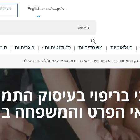
מערכת פ
אלפון
סגל
ספריות
English
חיפוש
בינלאומיות
מועמדים.ות
סטודנטים.ות
בוגרים.ות
תומכ
|
|
|
|
|
יסוק התמחות נוירו התפתחותית בראי הפרט והמשפחה במסלול עיוני - תשפ"ו
 בריפוי בעיסוק התמחו
 הפרט והמשפחה במסל