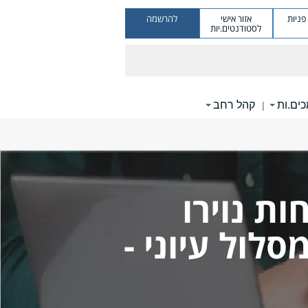
ניות
אזור אישי
להרשמה
לסטודנטים.יות
ים.ות
קהל רחב
|
ת נוירו
ול עיוני -