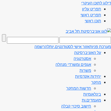
דילוג לתוכן העיקרי
תפריט עליון
תפריט ראשי
תוכן ראשי
מערכת פניות
אזור אישי לסטודנטים.יות
להרשמה
על האוניברסיטה
אסטרטגיה
אגפים ומשרדי מנהלה
משרות
יחידות אקדמיות
מחקר
חדשות המחקר
בינלאומיות
מועמדים.ות
חישוב סיכויי קבלה