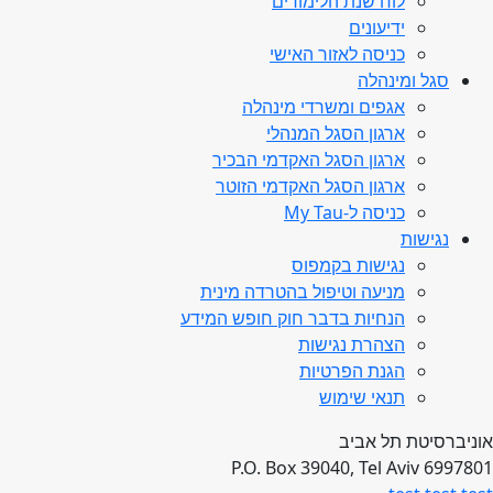
לוח שנת הלימודים
ידיעונים
כניסה לאזור האישי
סגל ומינהלה
אגפים ומשרדי מינהלה
ארגון הסגל המנהלי
ארגון הסגל האקדמי הבכיר
ארגון הסגל האקדמי הזוטר
כניסה ל-My Tau
נגישות
נגישות בקמפוס
מניעה וטיפול בהטרדה מינית
הנחיות בדבר חוק חופש המידע
הצהרת נגישות
הגנת הפרטיות
תנאי שימוש
אוניברסיטת תל אביב
P.O. Box 39040, Tel Aviv 6997801