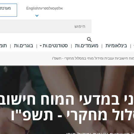
מערכת פ
אלפון
סגל
ספריות
English
חיפוש
בינלאומיות
מועמדים.ות
סטודנטים.ות
בוגרים.ות
תומכ
|
|
|
|
|
וח חישוביות עצבית ומידול מוחי במסלול מחקרי - תשפ"ו
י במדעי המוח חישוב
לול מחקרי - תשפ"ו