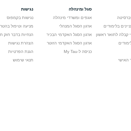
סגל ומינהלה
נגישות
יברסיטה
אגפים ומשרדי מינהלה
נגישות בקמפוס
יינים בלימודים
ארגון הסגל המנהלי
מניעה וטיפול בהטר
י קבלה לתואר ראשון
ארגון הסגל האקדמי הבכיר
הנחיות בדבר חוק ח
ימודים
ארגון הסגל האקדמי הזוטר
הצהרת נגישות
כניסה ל-My Tau
הגנת הפרטיות
 האישי
תנאי שימוש