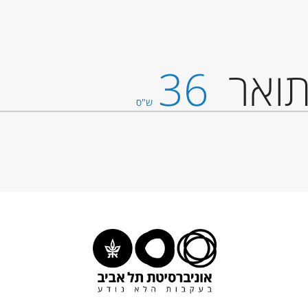
ואר
36
ש"ס