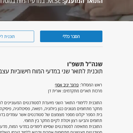
התואר המוענק:
M.Sc. במדעי המוח במסלול חישוביות עצבית ומידול מוחי
הסבר כללי
תוכנית לי
הסבר
כללי
שנה"ל תשפ"ו
תוכנית לתואר שני במדעי המוח חישוביות עצבי
ראש המסלול:
פרופ' יניב אסף
מרכזת תארים מתקדמים: אורית דן
התוכנית ללימודי התואר השני מיועדת לסטודנטים המעוניינים ל
מחקר מתחומים מגוונים כגון ביולוגיה, רפואה, פסיכולוגיה, פיסי
בית הספר יקלוט מספר מצומצם של סטודנטים אשר עומדים בדריש
תחומים והביעו רצון ויכולת לקיים מחקר בין תחומי.
התוכנית מתאימה לסטודנטים שסיימו לימודים במדעי המוח, מדעי ה
סטודנטים מצטיינים מתחומים אחרים יידרשו ללמוד קורסי השלמ