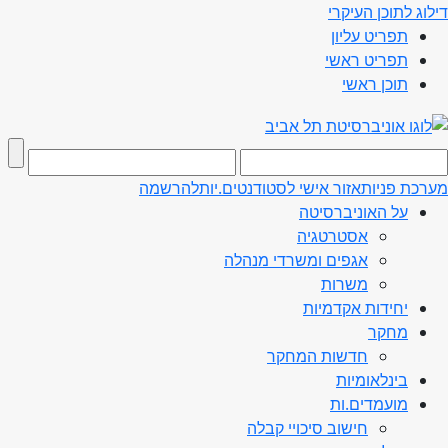
דילוג לתוכן העיקרי
תפריט עליון
תפריט ראשי
תוכן ראשי
מערכת פניות
אזור אישי לסטודנטים.יות
להרשמה
על האוניברסיטה
אסטרטגיה
אגפים ומשרדי מנהלה
משרות
יחידות אקדמיות
מחקר
חדשות המחקר
בינלאומיות
מועמדים.ות
חישוב סיכויי קבלה