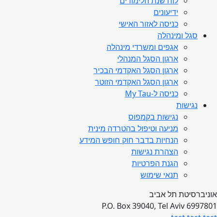
לוח שנת הלימודים
ידיעונים
כניסה לאזור האישי
סגל ומינהלה
אגפים ומשרדי מינהלה
ארגון הסגל המנהלי
ארגון הסגל האקדמי הבכיר
ארגון הסגל האקדמי הזוטר
כניסה ל-My Tau
נגישות
נגישות בקמפוס
מניעה וטיפול בהטרדה מינית
הנחיות בדבר חוק חופש המידע
הצהרת נגישות
הגנת הפרטיות
תנאי שימוש
אוניברסיטת תל אביב
P.O. Box 39040, Tel Aviv 6997801