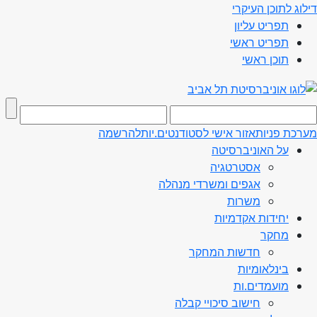
דילוג לתוכן העיקרי
תפריט עליון
תפריט ראשי
תוכן ראשי
מערכת פניות
אזור אישי לסטודנטים.יות
להרשמה
על האוניברסיטה
אסטרטגיה
אגפים ומשרדי מנהלה
משרות
יחידות אקדמיות
מחקר
חדשות המחקר
בינלאומיות
מועמדים.ות
חישוב סיכויי קבלה