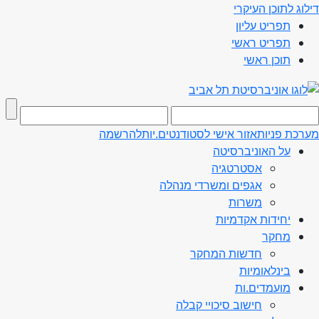
דילוג לתוכן העיקרי
תפריט עליון
תפריט ראשי
תוכן ראשי
מערכת פניות
אזור אישי לסטודנטים.יות
להרשמה
על האוניברסיטה
אסטרטגיה
אגפים ומשרדי מנהלה
משרות
יחידות אקדמיות
מחקר
חדשות המחקר
בינלאומיות
מועמדים.ות
חישוב סיכויי קבלה