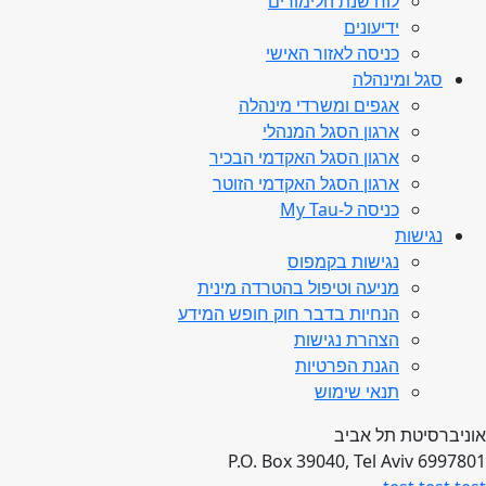
לוח שנת הלימודים
ידיעונים
כניסה לאזור האישי
סגל ומינהלה
אגפים ומשרדי מינהלה
ארגון הסגל המנהלי
ארגון הסגל האקדמי הבכיר
ארגון הסגל האקדמי הזוטר
כניסה ל-My Tau
נגישות
נגישות בקמפוס
מניעה וטיפול בהטרדה מינית
הנחיות בדבר חוק חופש המידע
הצהרת נגישות
הגנת הפרטיות
תנאי שימוש
אוניברסיטת תל אביב
P.O. Box 39040, Tel Aviv 6997801