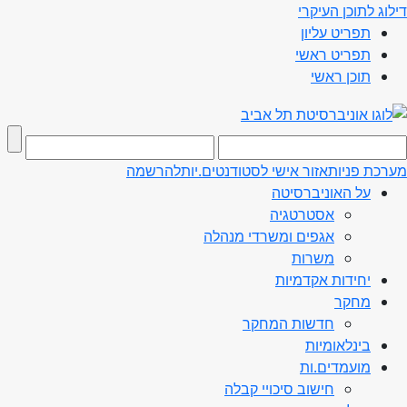
דילוג לתוכן העיקרי
תפריט עליון
תפריט ראשי
תוכן ראשי
מערכת פניות
אזור אישי לסטודנטים.יות
להרשמה
על האוניברסיטה
אסטרטגיה
אגפים ומשרדי מנהלה
משרות
יחידות אקדמיות
מחקר
חדשות המחקר
בינלאומיות
מועמדים.ות
חישוב סיכויי קבלה