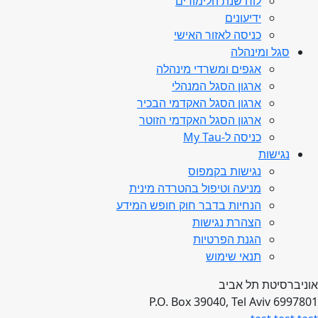
לוח שנת הלימודים
ידיעונים
כניסה לאזור האישי
סגל ומינהלה
אגפים ומשרדי מינהלה
ארגון הסגל המנהלי
ארגון הסגל האקדמי הבכיר
ארגון הסגל האקדמי הזוטר
כניסה ל-My Tau
נגישות
נגישות בקמפוס
מניעה וטיפול בהטרדה מינית
הנחיות בדבר חוק חופש המידע
הצהרת נגישות
הגנת הפרטיות
תנאי שימוש
אוניברסיטת תל אביב
P.O. Box 39040, Tel Aviv 6997801