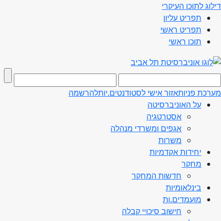
דילוג לתוכן העיקרי
תפריט עליון
תפריט ראשי
תוכן ראשי
מערכת פניות
אזור אישי לסטודנטים.יות
להרשמה
על האוניברסיטה
אסטרטגיה
אגפים ומשרדי מנהלה
משרות
יחידות אקדמיות
מחקר
חדשות המחקר
בינלאומיות
מועמדים.ות
חישוב סיכויי קבלה