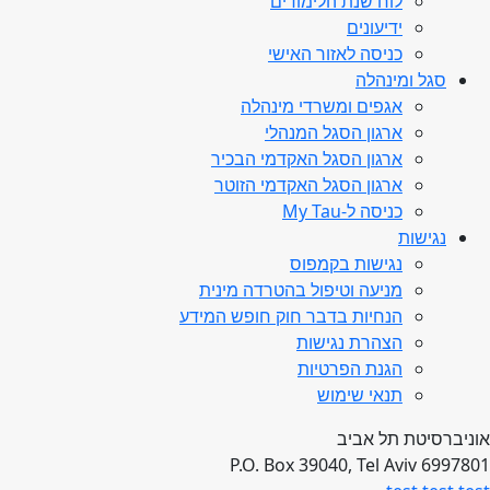
לוח שנת הלימודים
ידיעונים
כניסה לאזור האישי
סגל ומינהלה
אגפים ומשרדי מינהלה
ארגון הסגל המנהלי
ארגון הסגל האקדמי הבכיר
ארגון הסגל האקדמי הזוטר
כניסה ל-My Tau
נגישות
נגישות בקמפוס
מניעה וטיפול בהטרדה מינית
הנחיות בדבר חוק חופש המידע
הצהרת נגישות
הגנת הפרטיות
תנאי שימוש
אוניברסיטת תל אביב
P.O. Box 39040, Tel Aviv 6997801