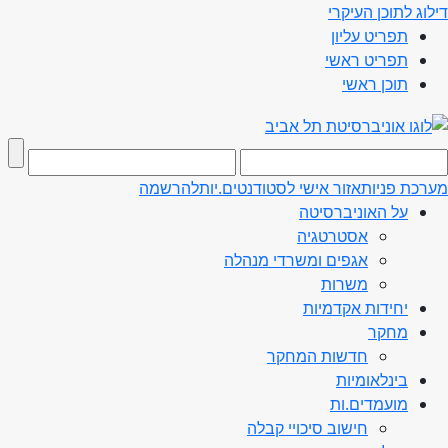
דילוג לתוכן העיקרי
תפריט עליון
תפריט ראשי
תוכן ראשי
מערכת פניות
אזור אישי לסטודנטים.יות
להרשמה
על האוניברסיטה
אסטרטגיה
אגפים ומשרדי מנהלה
משרות
יחידות אקדמיות
מחקר
חדשות המחקר
בינלאומיות
מועמדים.ות
חישוב סיכויי קבלה