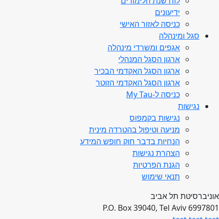
לוח שנת הלימודים
ידיעונים
כניסה לאזור האישי
סגל ומינהלה
אגפים ומשרדי מינהלה
ארגון הסגל המנהלי
ארגון הסגל האקדמי הבכיר
ארגון הסגל האקדמי הזוטר
כניסה ל-My Tau
נגישות
נגישות בקמפוס
מניעה וטיפול בהטרדה מינית
הנחיות בדבר חוק חופש המידע
הצהרת נגישות
הגנת הפרטיות
תנאי שימוש
אוניברסיטת תל אביב
P.O. Box 39040, Tel Aviv 6997801