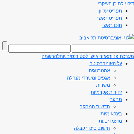
דילוג לתוכן העיקרי
תפריט עליון
תפריט ראשי
תוכן ראשי
מערכת פניות
אזור אישי לסטודנטים.יות
להרשמה
על האוניברסיטה
אסטרטגיה
אגפים ומשרדי מנהלה
משרות
יחידות אקדמיות
מחקר
חדשות המחקר
בינלאומיות
מועמדים.ות
חישוב סיכויי קבלה