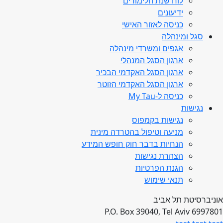
לוח שנת הלימודים
ידיעונים
כניסה לאזור האישי
סגל ומינהלה
אגפים ומשרדי מינהלה
ארגון הסגל המנהלי
ארגון הסגל האקדמי הבכיר
ארגון הסגל האקדמי הזוטר
כניסה ל-My Tau
נגישות
נגישות בקמפוס
מניעה וטיפול בהטרדה מינית
הנחיות בדבר חוק חופש המידע
הצהרת נגישות
הגנת הפרטיות
תנאי שימוש
אוניברסיטת תל אביב
P.O. Box 39040, Tel Aviv 6997801