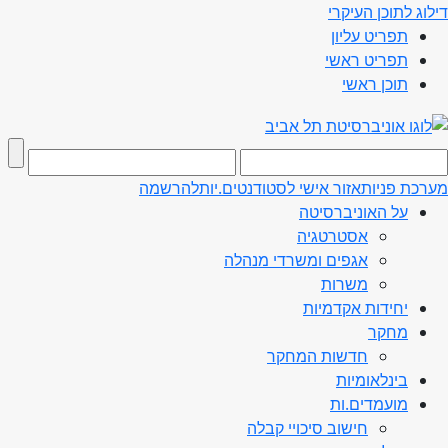
דילוג לתוכן העיקרי
תפריט עליון
תפריט ראשי
תוכן ראשי
מערכת פניות
אזור אישי לסטודנטים.יות
להרשמה
על האוניברסיטה
אסטרטגיה
אגפים ומשרדי מנהלה
משרות
יחידות אקדמיות
מחקר
חדשות המחקר
בינלאומיות
מועמדים.ות
חישוב סיכויי קבלה