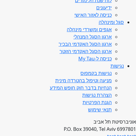
לוח שנת הלימודים
ידיעונים
כניסה לאזור האישי
סגל ומינהלה
אגפים ומשרדי מינהלה
ארגון הסגל המנהלי
ארגון הסגל האקדמי הבכיר
ארגון הסגל האקדמי הזוטר
כניסה ל-My Tau
נגישות
נגישות בקמפוס
מניעה וטיפול בהטרדה מינית
הנחיות בדבר חוק חופש המידע
הצהרת נגישות
הגנת הפרטיות
תנאי שימוש
אוניברסיטת תל אביב
P.O. Box 39040, Tel Aviv 6997801