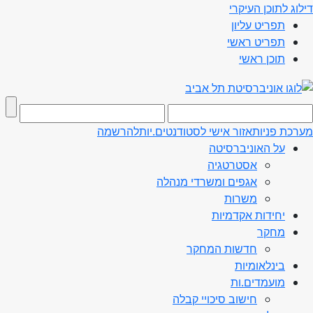
דילוג לתוכן העיקרי
תפריט עליון
תפריט ראשי
תוכן ראשי
מערכת פניות
אזור אישי לסטודנטים.יות
להרשמה
על האוניברסיטה
אסטרטגיה
אגפים ומשרדי מנהלה
משרות
יחידות אקדמיות
מחקר
חדשות המחקר
בינלאומיות
מועמדים.ות
חישוב סיכויי קבלה