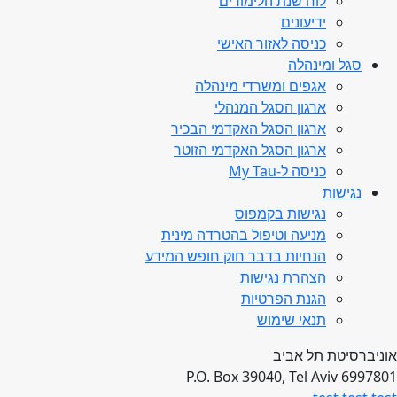
לוח שנת הלימודים
ידיעונים
כניסה לאזור האישי
סגל ומינהלה
אגפים ומשרדי מינהלה
ארגון הסגל המנהלי
ארגון הסגל האקדמי הבכיר
ארגון הסגל האקדמי הזוטר
כניסה ל-My Tau
נגישות
נגישות בקמפוס
מניעה וטיפול בהטרדה מינית
הנחיות בדבר חוק חופש המידע
הצהרת נגישות
הגנת הפרטיות
תנאי שימוש
אוניברסיטת תל אביב
P.O. Box 39040, Tel Aviv 6997801