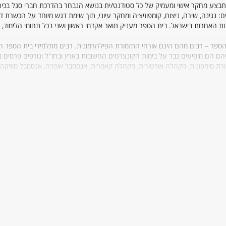
תבצע מחקר אישי ומעמיק של כל סטודנט/ית בנושא הנבחר בהדרכת חברי סגל בכיר
 נגינה, שירה, ניצוח, קומפוזיציה ומחקר עיוני, תוך שימת דגש מיוחד על הכשרת ד
ת האחרות בישראל. בית הספר מעניק תואר אקדמי ראשון ושני בכל תחומי הלימוד, ו
 הספר – רבים מהם הינם אורחי התזמורת הפילהרמונית. רבים מתלמידי בית הספר ה
ם הם מופיעים כבר על בימות הקונצרטים החשובות בארץ ובחו"ל וגורפים פרסים בי
ורת סימפונית, מקהלה אורטורית, מקהלה קאמרית, אנסמבל אופרה, אנסמבל מוזיקה 
ים, הסדנאות והסמינרים, ע"פ תכנית הלימודים וכמו כן להשתתף בפעילויות מוזיקל
ht