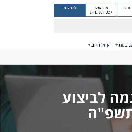
ניות
אזור אישי
להרשמה
לסטודנטים.יות
ים.ות
קהל רחב
|
מה לביצוע
 תשפ"ה