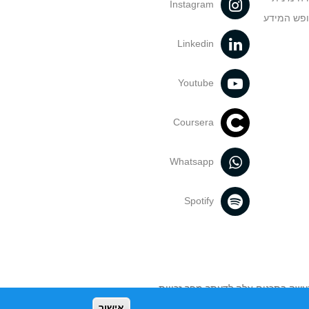
Instagram
ופש המידע
ים אלו
Linkedin
Youtube
הבחינות.
Coursera
וספת במקצוע
רה שהתלמידים
Whatsapp
Spotify
 ולכל תואר: ארבע שנים לתואר ראשון - B.Mus. ושנתיים לתואר שני –
 כלי
נעשה בתכנים אלה לדעתך מפר זכויות
אישור