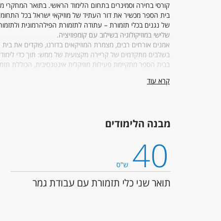
קורסי בחירה וסמינרים בתחום הלימוד הראשי. בתואר המחקרי מ
בית הספר מכשיר את דור העתיד של מוזיקאי ישראל בכל התחומים:
של נגנים בכלי תזמורת – עתודה לתזמורת הפילהרמונית ולתזמורו
שלישי במוזיקולוגיה בשילוב עם קומפוזיציה.
אמנים אורחים רבים, מצמרת המוזיקאים בדורנו, פוקדים את בית
בשלבים מתקדמים של קריירה מקצועית של ממש: תוך כדי לימודיה
בבית הספר מתקיימת פעילות מוזיקלית אינטנסיבית, הכוללת תזמ
וכ-50 הרכבים קאמריים.
קרא עוד
משך הלימודים לקראת התואר .M.Mus הוא שנתיים.במסלול המחקרי היקף חובות השמיעה הן 36 ש"ס ועבודת תזה שמשקלה 12 נ"ז.
במשך תקופת לימודים זו חובה על התלמידים להשתתף בכל השיעור
הנוגעות לתחום התמחותם.
מבנה הלימודים
מנהלת ביה"ס
40
ראש ביה"ס:
ד"ר אורי רום
ש"ס
מנהלת המערך המנהלי בביה"ס:
גב' אילה עצמון
תואר שני כלי תזמורת עם עבודת גמר
רכזת תלמידים:
גב' מירב רבניאן
טלפון: 036408415 שלוחה מס. 2
מערכת לפניות תלמידים -
tps://tau-ac.my.salesforce.com /