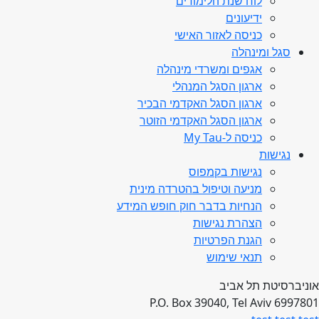
לוח שנת הלימודים
ידיעונים
כניסה לאזור האישי
סגל ומינהלה
אגפים ומשרדי מינהלה
ארגון הסגל המנהלי
ארגון הסגל האקדמי הבכיר
ארגון הסגל האקדמי הזוטר
כניסה ל-My Tau
נגישות
נגישות בקמפוס
מניעה וטיפול בהטרדה מינית
הנחיות בדבר חוק חופש המידע
הצהרת נגישות
הגנת הפרטיות
תנאי שימוש
אוניברסיטת תל אביב
P.O. Box 39040, Tel Aviv 6997801