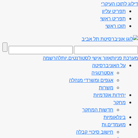
דילוג לתוכן העיקרי
תפריט עליון
תפריט ראשי
תוכן ראשי
מערכת פניות
אזור אישי לסטודנטים.יות
להרשמה
על האוניברסיטה
אסטרטגיה
אגפים ומשרדי מנהלה
משרות
יחידות אקדמיות
מחקר
חדשות המחקר
בינלאומיות
מועמדים.ות
חישוב סיכויי קבלה