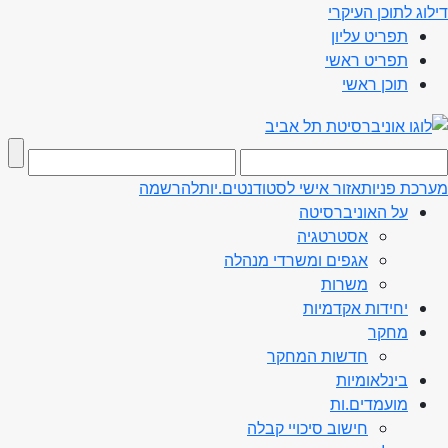
דילוג לתוכן העיקרי
תפריט עליון
תפריט ראשי
תוכן ראשי
מערכת פניות
אזור אישי לסטודנטים.יות
להרשמה
על האוניברסיטה
אסטרטגיה
אגפים ומשרדי מנהלה
משרות
יחידות אקדמיות
מחקר
חדשות המחקר
בינלאומיות
מועמדים.ות
חישוב סיכויי קבלה