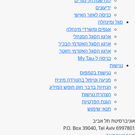
לוח שנת הלימודים
ידיעונים
כניסה לאזור האישי
סגל ומינהלה
אגפים ומשרדי מינהלה
ארגון הסגל המנהלי
ארגון הסגל האקדמי הבכיר
ארגון הסגל האקדמי הזוטר
כניסה ל-My Tau
נגישות
נגישות בקמפוס
מניעה וטיפול בהטרדה מינית
הנחיות בדבר חוק חופש המידע
הצהרת נגישות
הגנת הפרטיות
תנאי שימוש
אוניברסיטת תל אביב
P.O. Box 39040, Tel Aviv 6997801