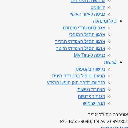
לוח שנת הלימודים
ידיעונים
כניסה לאזור האישי
סגל ומינהלה
אגפים ומשרדי מינהלה
ארגון הסגל המנהלי
ארגון הסגל האקדמי הבכיר
ארגון הסגל האקדמי הזוטר
כניסה ל-My Tau
נגישות
נגישות בקמפוס
מניעה וטיפול בהטרדה מינית
הנחיות בדבר חוק חופש המידע
הצהרת נגישות
הגנת הפרטיות
תנאי שימוש
אוניברסיטת תל אביב
P.O. Box 39040, Tel Aviv 6997801