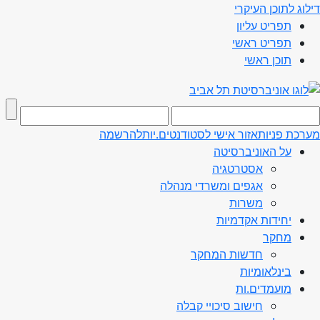
דילוג לתוכן העיקרי
תפריט עליון
תפריט ראשי
תוכן ראשי
מערכת פניות
אזור אישי לסטודנטים.יות
להרשמה
על האוניברסיטה
אסטרטגיה
אגפים ומשרדי מנהלה
משרות
יחידות אקדמיות
מחקר
חדשות המחקר
בינלאומיות
מועמדים.ות
חישוב סיכויי קבלה