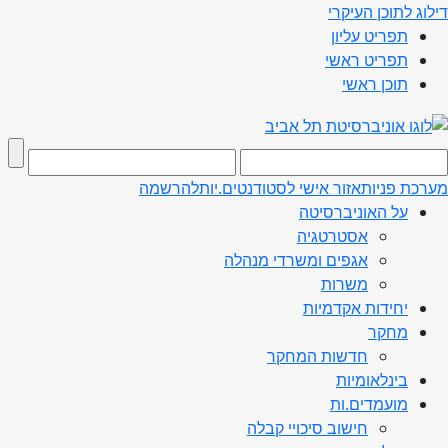
דילוג לתוכן העיקרי
תפריט עליון
תפריט ראשי
תוכן ראשי
מערכת פניות
אזור אישי לסטודנטים.יות
להרשמה
על האוניברסיטה
אסטרטגיה
אגפים ומשרדי מנהלה
משרות
יחידות אקדמיות
מחקר
חדשות המחקר
בינלאומיות
מועמדים.ות
חישוב סיכויי קבלה