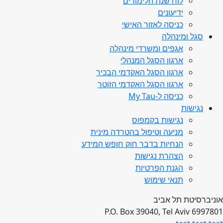
לוח שנת הלימודים
ידיעונים
כניסה לאזור האישי
סגל ומינהלה
אגפים ומשרדי מינהלה
ארגון הסגל המנהלי
ארגון הסגל האקדמי הבכיר
ארגון הסגל האקדמי הזוטר
כניסה ל-My Tau
נגישות
נגישות בקמפוס
מניעה וטיפול בהטרדה מינית
הנחיות בדבר חוק חופש המידע
הצהרת נגישות
הגנת הפרטיות
תנאי שימוש
אוניברסיטת תל אביב
P.O. Box 39040, Tel Aviv 6997801