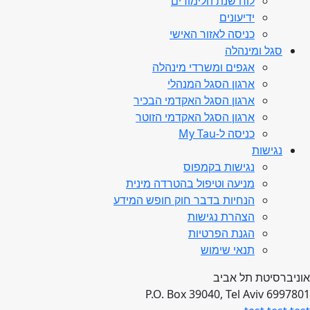
לוח שנת הלימודים
ידיעונים
כניסה לאזור האישי
סגל ומינהלה
אגפים ומשרדי מינהלה
ארגון הסגל המנהלי
ארגון הסגל האקדמי הבכיר
ארגון הסגל האקדמי הזוטר
כניסה ל-My Tau
נגישות
נגישות בקמפוס
מניעה וטיפול בהטרדה מינית
הנחיות בדבר חוק חופש המידע
הצהרת נגישות
הגנת הפרטיות
תנאי שימוש
אוניברסיטת תל אביב
P.O. Box 39040, Tel Aviv 6997801