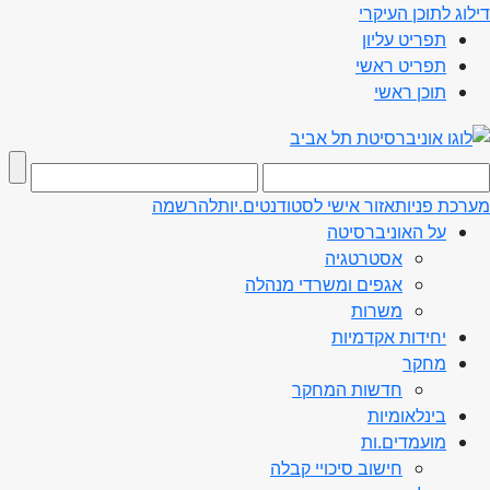
דילוג לתוכן העיקרי
תפריט עליון
תפריט ראשי
תוכן ראשי
מערכת פניות
אזור אישי לסטודנטים.יות
להרשמה
על האוניברסיטה
אסטרטגיה
אגפים ומשרדי מנהלה
משרות
יחידות אקדמיות
מחקר
חדשות המחקר
בינלאומיות
מועמדים.ות
חישוב סיכויי קבלה