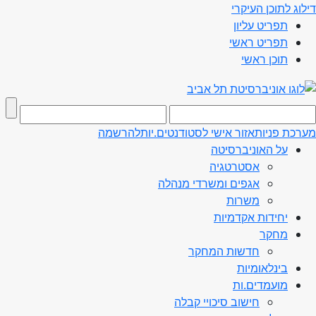
דילוג לתוכן העיקרי
תפריט עליון
תפריט ראשי
תוכן ראשי
מערכת פניות
אזור אישי לסטודנטים.יות
להרשמה
על האוניברסיטה
אסטרטגיה
אגפים ומשרדי מנהלה
משרות
יחידות אקדמיות
מחקר
חדשות המחקר
בינלאומיות
מועמדים.ות
חישוב סיכויי קבלה