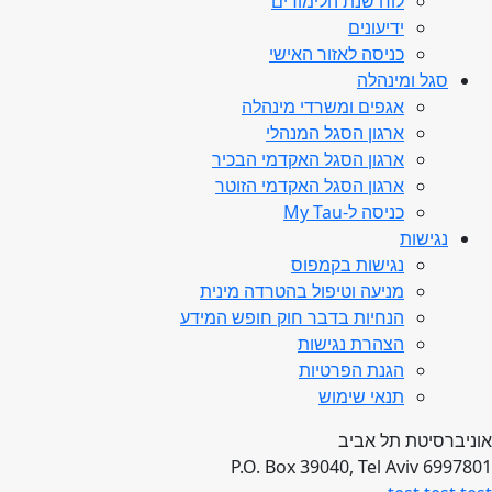
לוח שנת הלימודים
ידיעונים
כניסה לאזור האישי
סגל ומינהלה
אגפים ומשרדי מינהלה
ארגון הסגל המנהלי
ארגון הסגל האקדמי הבכיר
ארגון הסגל האקדמי הזוטר
כניסה ל-My Tau
נגישות
נגישות בקמפוס
מניעה וטיפול בהטרדה מינית
הנחיות בדבר חוק חופש המידע
הצהרת נגישות
הגנת הפרטיות
תנאי שימוש
אוניברסיטת תל אביב
P.O. Box 39040, Tel Aviv 6997801