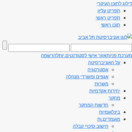
דילוג לתוכן העיקרי
תפריט עליון
תפריט ראשי
תוכן ראשי
מערכת פניות
אזור אישי לסטודנטים.יות
להרשמה
על האוניברסיטה
אסטרטגיה
אגפים ומשרדי מנהלה
משרות
יחידות אקדמיות
מחקר
חדשות המחקר
בינלאומיות
מועמדים.ות
חישוב סיכויי קבלה