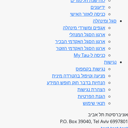
לוח שנת הלימודים
ידיעונים
כניסה לאזור האישי
סגל ומינהלה
אגפים ומשרדי מינהלה
ארגון הסגל המנהלי
ארגון הסגל האקדמי הבכיר
ארגון הסגל האקדמי הזוטר
כניסה ל-My Tau
נגישות
נגישות בקמפוס
מניעה וטיפול בהטרדה מינית
הנחיות בדבר חוק חופש המידע
הצהרת נגישות
הגנת הפרטיות
תנאי שימוש
אוניברסיטת תל אביב
P.O. Box 39040, Tel Aviv 6997801