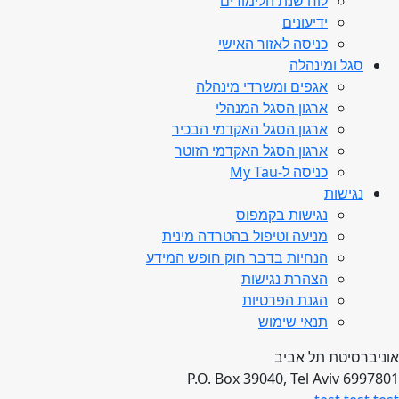
לוח שנת הלימודים
ידיעונים
כניסה לאזור האישי
סגל ומינהלה
אגפים ומשרדי מינהלה
ארגון הסגל המנהלי
ארגון הסגל האקדמי הבכיר
ארגון הסגל האקדמי הזוטר
כניסה ל-My Tau
נגישות
נגישות בקמפוס
מניעה וטיפול בהטרדה מינית
הנחיות בדבר חוק חופש המידע
הצהרת נגישות
הגנת הפרטיות
תנאי שימוש
אוניברסיטת תל אביב
P.O. Box 39040, Tel Aviv 6997801