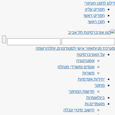
דילוג לתוכן העיקרי
תפריט עליון
תפריט ראשי
תוכן ראשי
מערכת פניות
אזור אישי לסטודנטים.יות
להרשמה
על האוניברסיטה
אסטרטגיה
אגפים ומשרדי מנהלה
משרות
יחידות אקדמיות
מחקר
חדשות המחקר
בינלאומיות
מועמדים.ות
חישוב סיכויי קבלה